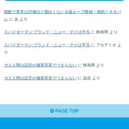
残酷で異常は評価ほど面白くないＢ級ループ映画！感想とネタバ
レ
に
あ
より
スパイダーマン:ブランド・ニュー・デイは平凡
に
映画男
より
スパイダーマン:ブランド・ニュー・デイは平凡
に
アカデミオ
よ
り
ガス人間は設定が滅茶苦茶でつまらない
に
映画男
より
ガス人間は設定が滅茶苦茶でつまらない
に
諭吉
より
PAGE TOP