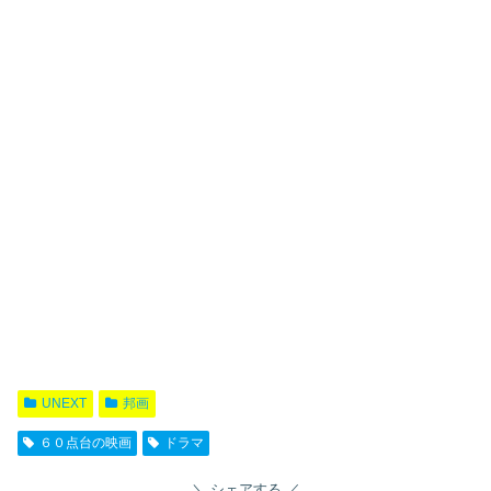
UNEXT
邦画
６０点台の映画
ドラマ
シェアする