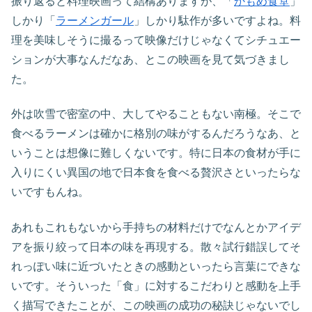
振り返ると料理映画って結構ありますが、「
かもめ食堂
」
しかり「
ラーメンガール
」しかり駄作が多いですよね。料
理を美味しそうに撮るって映像だけじゃなくてシチュエー
ションが大事なんだなあ、とこの映画を見て気づきまし
た。
外は吹雪で密室の中、大してやることもない南極。そこで
食べるラーメンは確かに格別の味がするんだろうなあ、と
いうことは想像に難しくないです。特に日本の食材が手に
入りにくい異国の地で日本食を食べる贅沢さといったらな
いですもんね。
あれもこれもないから手持ちの材料だけでなんとかアイデ
アを振り絞って日本の味を再現する。散々試行錯誤してそ
れっぽい味に近づいたときの感動といったら言葉にできな
いです。そういった「食」に対するこだわりと感動を上手
く描写できたことが、この映画の成功の秘訣じゃないでし