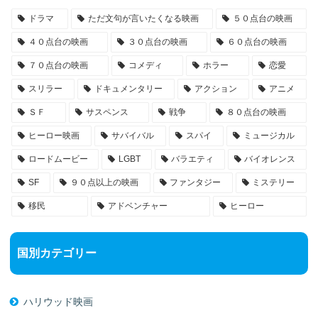
ドラマ
ただ文句が言いたくなる映画
５０点台の映画
４０点台の映画
３０点台の映画
６０点台の映画
７０点台の映画
コメディ
ホラー
恋愛
スリラー
ドキュメンタリー
アクション
アニメ
ＳＦ
サスペンス
戦争
８０点台の映画
ヒーロー映画
サバイバル
スパイ
ミュージカル
ロードムービー
LGBT
バラエティ
バイオレンス
SF
９０点以上の映画
ファンタジー
ミステリー
移民
アドベンチャー
ヒーロー
国別カテゴリー
ハリウッド映画