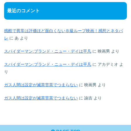
最近のコメント
残酷で異常は評価ほど面白くないＢ級ループ映画！感想とネタバ
レ
に
あ
より
スパイダーマン:ブランド・ニュー・デイは平凡
に
映画男
より
スパイダーマン:ブランド・ニュー・デイは平凡
に
アカデミオ
よ
り
ガス人間は設定が滅茶苦茶でつまらない
に
映画男
より
ガス人間は設定が滅茶苦茶でつまらない
に
諭吉
より