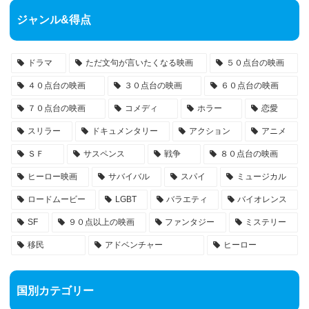
ジャンル&得点
ドラマ
ただ文句が言いたくなる映画
５０点台の映画
４０点台の映画
３０点台の映画
６０点台の映画
７０点台の映画
コメディ
ホラー
恋愛
スリラー
ドキュメンタリー
アクション
アニメ
ＳＦ
サスペンス
戦争
８０点台の映画
ヒーロー映画
サバイバル
スパイ
ミュージカル
ロードムービー
LGBT
バラエティ
バイオレンス
SF
９０点以上の映画
ファンタジー
ミステリー
移民
アドベンチャー
ヒーロー
国別カテゴリー