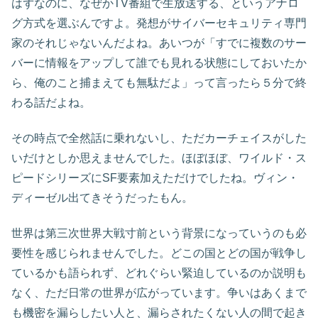
はずなのに、なぜかTV番組で生放送する、というアナロ
グ方式を選ぶんですよ。発想がサイバーセキュリティ専門
家のそれじゃないんだよね。あいつが「すでに複数のサー
バーに情報をアップして誰でも見れる状態にしておいたか
ら、俺のこと捕まえても無駄だよ」って言ったら５分で終
わる話だよね。
その時点で全然話に乗れないし、ただカーチェイスがした
いだけとしか思えませんでした。ほぼほぼ、
ワイルド・ス
ピードシリーズにSF要素加えただけでしたね。ヴィン・
ディーゼル出てきそうだったもん。
世界は第三次世界大戦寸前という背景になっていうのも必
要性を感じられませんでした。どこの国とどの国が戦争し
ているかも語られず、どれぐらい緊迫しているのか説明も
なく、ただ日常の世界が広がっています。争いはあくまで
も機密を漏らしたい人と、漏らされたくない人の間で起き