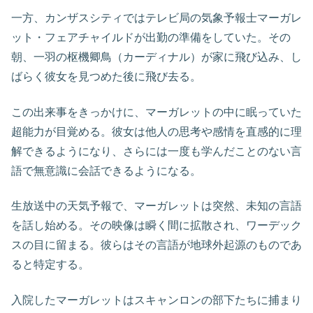
一方、カンザスシティではテレビ局の気象予報士マーガレ
ット・フェアチャイルドが出勤の準備をしていた。その
朝、一羽の枢機卿鳥（カーディナル）が家に飛び込み、し
ばらく彼女を見つめた後に飛び去る。
この出来事をきっかけに、マーガレットの中に眠っていた
超能力が目覚める。彼女は他人の思考や感情を直感的に理
解できるようになり、さらには一度も学んだことのない言
語で無意識に会話できるようになる。
生放送中の天気予報で、マーガレットは突然、未知の言語
を話し始める。その映像は瞬く間に拡散され、ワーデック
スの目に留まる。彼らはその言語が地球外起源のものであ
ると特定する。
入院したマーガレットはスキャンロンの部下たちに捕まり