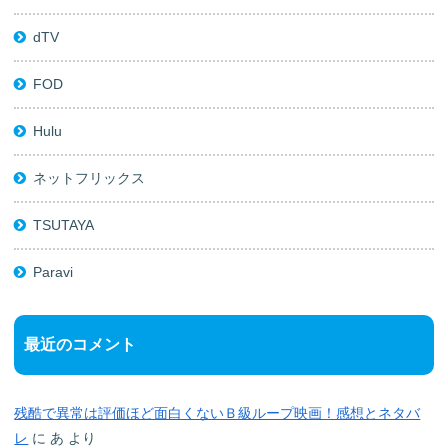
dTV
FOD
Hulu
ネットフリックス
TSUTAYA
Paravi
最近のコメント
残酷で異常は評価ほど面白くないＢ級ループ映画！感想とネタバ
レ
に
あ
より