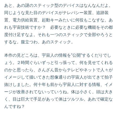
あと、あの謎のスティック型のデバイスはなんなんだよ。
同じような見た目のデバイスがテレパシー装置、追跡装
置、電力供給装置、起動キーみたいに何役もこなすな。あ
れも宇宙技術ですか？ 必要なときに必要な機能をその都
度付け足すなよ。それも一つのスティックで全部やろうと
するな。腹立つわ、あのスティック。
本作の見どころは、宇宙人の情報を”公開”するくだりでし
ょう。２時間ぐらいずっと引っ張って、何を見せてくれる
のかと思ったら、さんざん昔からテレビやネットで人々が
イメージして描いてきた想像通りの宇宙人が出てきて拍子
抜けしました。何十年も前から宇宙人に対する情報、イメ
ージが改善されてないっていうね。体は小さく、頭は大き
く、目は巨大で手足があって体はツルツル。あれで確定な
んですね？