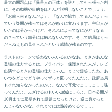
最大の問題点は「異星人の正体」を謎として引っ張った割
に、その動機や目的をほとんど説明しないことでしょう。
「お前ら何者なんだよ」、「なんで協力してるんだよ」っ
ていう疑問が残ってはそれが怒りに変わります。宇宙人が
いたのは分かったけど、それれによってなにがどうなる
の？っていう部分には触れないんです。そして結局はくっ
だらねえもの見せられたという感情が残るのです。
ラストのシーンで笑わない人いるのかなあ。まさかあんな
登場の仕方するとは。プライバシー保護された人がテレビ
出演するときの登場の仕方じゃん。まじで爆笑したわ。あ
いつをどこでどうやってずっと匿ってたんだよ。政府当局
もそれ知らなかったのかよ。なんで耳元でこしょこしょ喋
ってんだよ。ふざけるのもいい加減にしろよ。日本公開が
10月までに延期されて話題になったけど、逆に良かった
んじゃないかな。それまでには熱冷めてるでしょ。