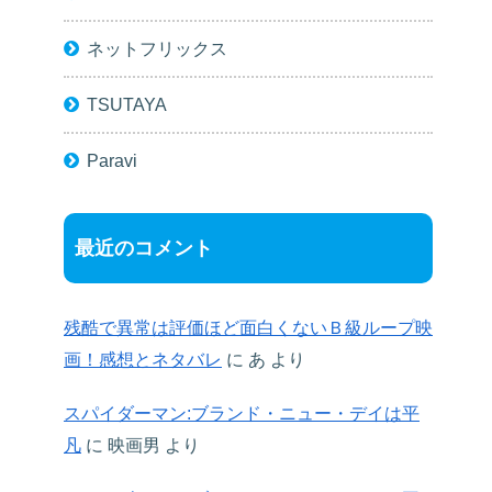
ネットフリックス
TSUTAYA
Paravi
最近のコメント
残酷で異常は評価ほど面白くないＢ級ループ映
画！感想とネタバレ
に
あ
より
スパイダーマン:ブランド・ニュー・デイは平
凡
に
映画男
より