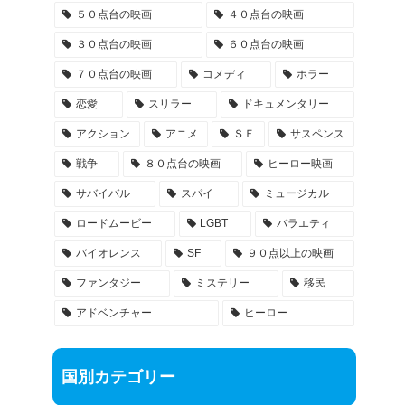
５０点台の映画
４０点台の映画
３０点台の映画
６０点台の映画
７０点台の映画
コメディ
ホラー
恋愛
スリラー
ドキュメンタリー
アクション
アニメ
ＳＦ
サスペンス
戦争
８０点台の映画
ヒーロー映画
サバイバル
スパイ
ミュージカル
ロードムービー
LGBT
バラエティ
バイオレンス
SF
９０点以上の映画
ファンタジー
ミステリー
移民
アドベンチャー
ヒーロー
国別カテゴリー