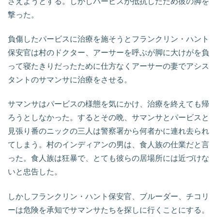
さえようとする。しかしパービスが抵抗したため彼の脚を
撃った。
負傷したパービスに治療を施そうとフランクリン・ハント
保安官は村のドクター、アーサーを呼ぶが脚に大けがを負
って寝たきりだったために仕方なくアーサーの妻でアシス
タントのサマンサに治療をさせる。
サマンサはパービスの様態を気にかけ、治療を終えても帰
ろうとしなかった。するとその晩、サマンサとパービスと
見張り番のニックの三人は警察署から何者かに連れ去られ
てしまう。村のインディアンの男は、食人族の仕業だと言
った。食人族は狂暴で、とても彼らの居場所には近づけな
いと忠告した。
しかしフランクリン・ハント保安官、ブルーダー、チコリ
ーは危険を承知でサマンサたちを探しに行くことにする。