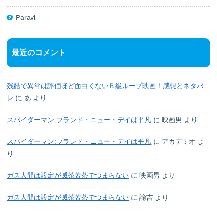
Paravi
最近のコメント
残酷で異常は評価ほど面白くないＢ級ループ映画！感想とネタバ
レ
に
あ
より
スパイダーマン:ブランド・ニュー・デイは平凡
に
映画男
より
スパイダーマン:ブランド・ニュー・デイは平凡
に
アカデミオ
よ
り
ガス人間は設定が滅茶苦茶でつまらない
に
映画男
より
ガス人間は設定が滅茶苦茶でつまらない
に
諭吉
より