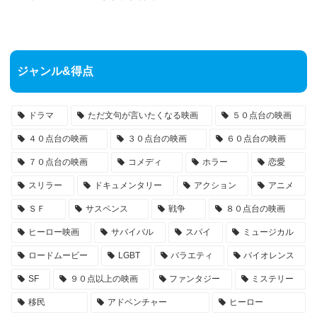
ジャンル&得点
ドラマ
ただ文句が言いたくなる映画
５０点台の映画
４０点台の映画
３０点台の映画
６０点台の映画
７０点台の映画
コメディ
ホラー
恋愛
スリラー
ドキュメンタリー
アクション
アニメ
ＳＦ
サスペンス
戦争
８０点台の映画
ヒーロー映画
サバイバル
スパイ
ミュージカル
ロードムービー
LGBT
バラエティ
バイオレンス
SF
９０点以上の映画
ファンタジー
ミステリー
移民
アドベンチャー
ヒーロー