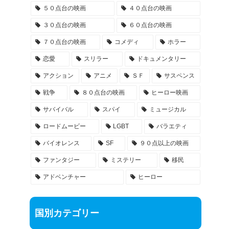
５０点台の映画
４０点台の映画
３０点台の映画
６０点台の映画
７０点台の映画
コメディ
ホラー
恋愛
スリラー
ドキュメンタリー
アクション
アニメ
ＳＦ
サスペンス
戦争
８０点台の映画
ヒーロー映画
サバイバル
スパイ
ミュージカル
ロードムービー
LGBT
バラエティ
バイオレンス
SF
９０点以上の映画
ファンタジー
ミステリー
移民
アドベンチャー
ヒーロー
国別カテゴリー