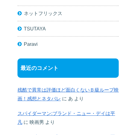
ネットフリックス
TSUTAYA
Paravi
最近のコメント
残酷で異常は評価ほど面白くないＢ級ループ映
画！感想とネタバレ
に
あ
より
スパイダーマン:ブランド・ニュー・デイは平
凡
に
映画男
より