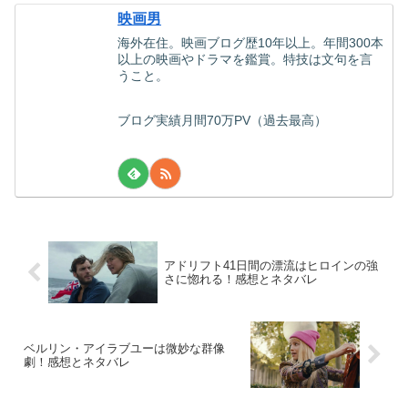
映画男
海外在住。映画ブログ歴10年以上。年間300本
以上の映画やドラマを鑑賞。特技は文句を言
うこと。
ブログ実績月間70万PV（過去最高）
アドリフト41日間の漂流はヒロインの強
さに惚れる！感想とネタバレ
ベルリン・アイラブユーは微妙な群像
劇！感想とネタバレ