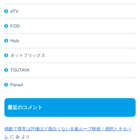
dTV
FOD
Hulu
ネットフリックス
TSUTAYA
Paravi
最近のコメント
残酷で異常は評価ほど面白くないＢ級ループ映画！感想とネタバ
レ
に
あ
より