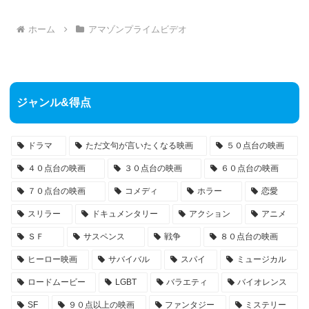
ホーム
アマゾンプライムビデオ
ジャンル&得点
ドラマ
ただ文句が言いたくなる映画
５０点台の映画
４０点台の映画
３０点台の映画
６０点台の映画
７０点台の映画
コメディ
ホラー
恋愛
スリラー
ドキュメンタリー
アクション
アニメ
ＳＦ
サスペンス
戦争
８０点台の映画
ヒーロー映画
サバイバル
スパイ
ミュージカル
ロードムービー
LGBT
バラエティ
バイオレンス
SF
９０点以上の映画
ファンタジー
ミステリー