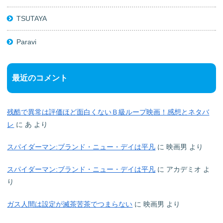
TSUTAYA
Paravi
最近のコメント
残酷で異常は評価ほど面白くないＢ級ループ映画！感想とネタバ
レ
に
あ
より
スパイダーマン:ブランド・ニュー・デイは平凡
に
映画男
より
スパイダーマン:ブランド・ニュー・デイは平凡
に
アカデミオ
よ
り
ガス人間は設定が滅茶苦茶でつまらない
に
映画男
より