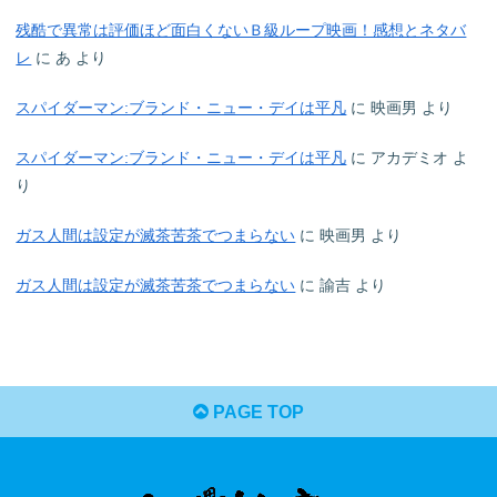
残酷で異常は評価ほど面白くないＢ級ループ映画！感想とネタバ
レ
に
あ
より
スパイダーマン:ブランド・ニュー・デイは平凡
に
映画男
より
スパイダーマン:ブランド・ニュー・デイは平凡
に
アカデミオ
よ
り
ガス人間は設定が滅茶苦茶でつまらない
に
映画男
より
ガス人間は設定が滅茶苦茶でつまらない
に
諭吉
より
PAGE TOP