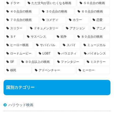
ドラマ
ただ文句が言いたくなる映画
５０点台の映画
４０点台の映画
３０点台の映画
６０点台の映画
７０点台の映画
コメディ
ホラー
恋愛
スリラー
ドキュメンタリー
アクション
アニメ
ＳＦ
サスペンス
戦争
８０点台の映画
ヒーロー映画
サバイバル
スパイ
ミュージカル
ロードムービー
LGBT
バラエティ
バイオレンス
SF
９０点以上の映画
ファンタジー
ミステリー
移民
アドベンチャー
ヒーロー
国別カテゴリー
ハリウッド映画