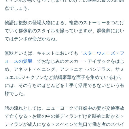
てテンポが悪くなってしまったのがこの映画の最大の問題
点でしょう。
物語は複数の登場人物による、複数のストーリーをつなげ
ていく群像劇のスタイルを撮っていますが、群像劇におい
てはテンポが命だからね。
無駄といえば、キャストにおいても「
スターウォーズ・フ
ォースの覚醒
」でおなじみのオスカー・アイザックをはじ
め、アネット・ベニング、アントニオ・バンデラス、サミ
ュエルLジャクソンなど結構豪華な面子を集めているわり
には、そのうちのほとんどを上手く活用できないという有
様でした。
話の流れとしては、ニューヨークで妊娠中の妻が交通事故
で亡くなる＞お腹の中の娘ディランだけ奇跡的に助かる＞
ディランが成人になる＞スペインで無口で働き者のスペイ