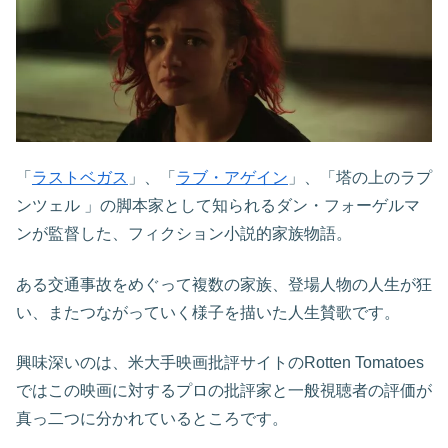
「
ラストベガス
」、「
ラブ・アゲイン
」、「塔の上のラプ
ンツェル 」の脚本家として知られるダン・フォーゲルマ
ンが監督した、フィクション小説的家族物語。
ある交通事故をめぐって複数の家族、登場人物の人生が狂
い、またつながっていく様子を描いた人生賛歌です。
興味深いのは、米大手映画批評サイトのRotten Tomatoes
ではこの映画に対するプロの批評家と一般視聴者の評価が
真っ二つに分かれているところです。