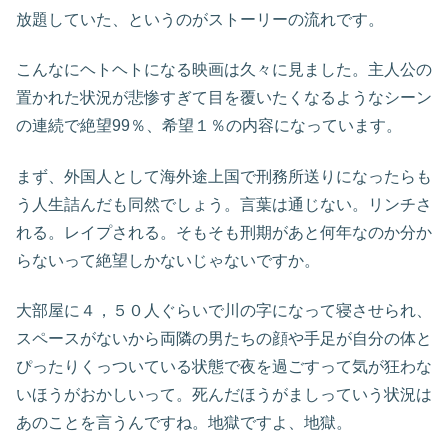
放題していた、というのがストーリーの流れです。
こんなにヘトヘトになる映画は久々に見ました。主人公の
置かれた状況が悲惨すぎて目を覆いたくなるようなシーン
の連続で絶望99％、希望１％の内容になっています。
まず、外国人として海外途上国で刑務所送りになったらも
う人生詰んだも同然でしょう。言葉は通じない。リンチさ
れる。レイプされる。そもそも刑期があと何年なのか分か
らないって絶望しかないじゃないですか。
大部屋に４，５０人ぐらいで川の字になって寝させられ、
スペースがないから両隣の男たちの顔や手足が自分の体と
ぴったりくっついている状態で夜を過ごすって気が狂わな
いほうがおかしいって。死んだほうがましっていう状況は
あのことを言うんですね。地獄ですよ、地獄。