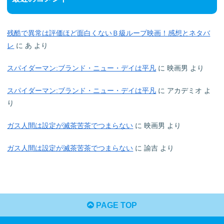
残酷で異常は評価ほど面白くないＢ級ループ映画！感想とネタバ
レ
に
あ
より
スパイダーマン:ブランド・ニュー・デイは平凡
に
映画男
より
スパイダーマン:ブランド・ニュー・デイは平凡
に
アカデミオ
よ
り
ガス人間は設定が滅茶苦茶でつまらない
に
映画男
より
ガス人間は設定が滅茶苦茶でつまらない
に
諭吉
より
PAGE TOP