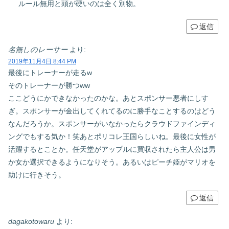
ルール無用と頭が硬いのは全く別物。
返信
名無しのレーサー
より:
2019年11月4日 8:44 PM
最後にトレーナーが走るw
そのトレーナーが勝つww
ここどうにかできなかったのかな。あとスポンサー悪者にしす
ぎ。スポンサーが金出してくれてるのに勝手なことするのはどう
なんだろうか。スポンサーがいなかったらクラウドファインディ
ングでもする気か！笑あとポリコレ王国らしいね。最後に女性が
活躍するとことか。任天堂がアップルに買収されたら主人公は男
か女か選択できるようになりそう。あるいはピーチ姫がマリオを
助けに行きそう。
返信
dagakotowaru
より: