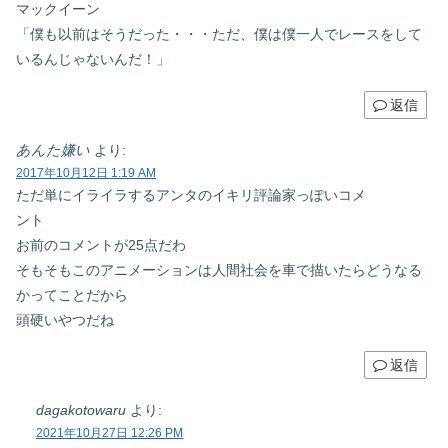
マックイーン
「僕も以前はそうだった・・・ただ、僕は僕一人でレースをして
いるんじゃないんだ！」
返信
あんた嫌い
より:
2017年10月12日 1:19 AM
ただ単にイライラするアンタのイキリ評論家っぽいコメ
ント
お前のコメントが25点だわ
そもそもこのアニメーションは人間社会を車で描いたらどうなる
かってことだから
頭硬いやつだね
返信
dagakotowaru
より:
2021年10月27日 12:26 PM