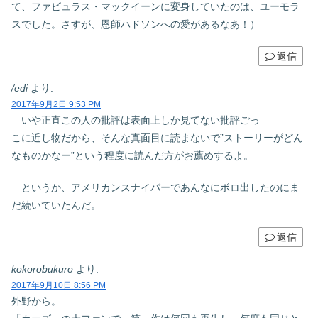
て、ファビュラス・マックイーンに変身していたのは、ユーモラ
スでした。さすが、恩師ハドソンへの愛があるなあ！）
返信
/edi
より:
2017年9月2日 9:53 PM
いや正直この人の批評は表面上しか見てない批評ごっ
こに近し物だから、そんな真面目に読まないで”ストーリーがどん
なものかなー”という程度に読んだ方がお薦めするよ。
というか、アメリカンスナイパーであんなにボロ出したのにま
だ続いていたんだ。
返信
kokorobukuro
より:
2017年9月10日 8:56 PM
外野から。