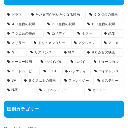
ドラマ
ただ文句が言いたくなる映画
５０点台の映画
４０点台の映画
３０点台の映画
６０点台の映画
７０点台の映画
コメディ
ホラー
恋愛
スリラー
ドキュメンタリー
アクション
アニメ
ＳＦ
サスペンス
戦争
８０点台の映画
ヒーロー映画
サバイバル
スパイ
ミュージカル
ロードムービー
LGBT
バラエティ
バイオレンス
SF
９０点以上の映画
ファンタジー
ミステリー
移民
アドベンチャー
ヒーロー
国別カテゴリー