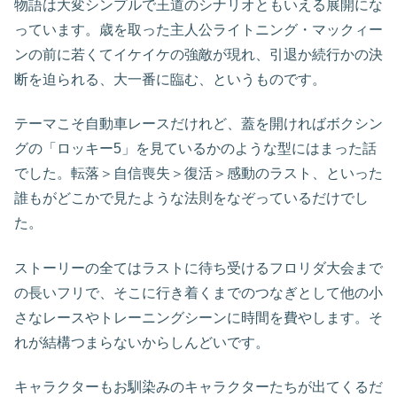
物語は大変シンプルで王道のシナリオともいえる展開にな
っています。歳を取った主人公ライトニング・マックィー
ンの前に若くてイケイケの強敵が現れ、引退か続行かの決
断を迫られる、大一番に臨む、というものです。
テーマこそ自動車レースだけれど、蓋を開ければボクシン
グの「ロッキー5」を見ているかのような型にはまった話
でした。転落＞自信喪失＞復活＞感動のラスト、といった
誰もがどこかで見たような法則をなぞっているだけでし
た。
ストーリーの全てはラストに待ち受けるフロリダ大会まで
の長いフリで、そこに行き着くまでのつなぎとして他の小
さなレースやトレーニングシーンに時間を費やします。そ
れが結構つまらないからしんどいです。
キャラクターもお馴染みのキャラクターたちが出てくるだ