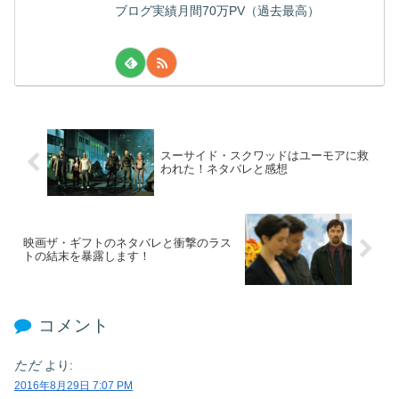
ブログ実績月間70万PV（過去最高）
スーサイド・スクワッドはユーモアに救
われた！ネタバレと感想
映画ザ・ギフトのネタバレと衝撃のラス
トの結末を暴露します！
コメント
ただ
より:
2016年8月29日 7:07 PM