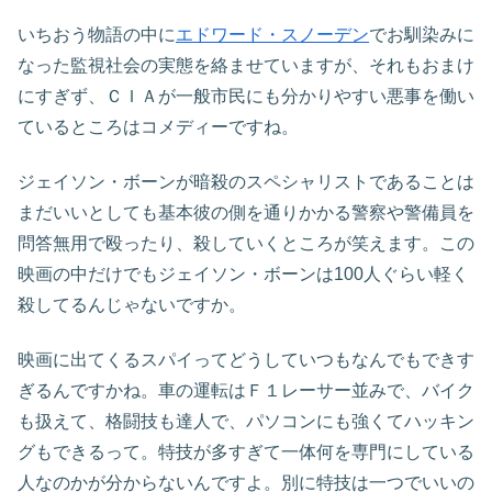
いちおう物語の中に
エドワード・スノーデン
でお馴染みに
なった監視社会の実態を絡ませていますが、それもおまけ
にすぎず、ＣＩＡが一般市民にも分かりやすい悪事を働い
ているところはコメディーですね。
ジェイソン・ボーンが暗殺のスペシャリストであることは
まだいいとしても基本彼の側を通りかかる警察や警備員を
問答無用で殴ったり、殺していくところが笑えます。この
映画の中だけでもジェイソン・ボーンは100人ぐらい軽く
殺してるんじゃないですか。
映画に出てくるスパイってどうしていつもなんでもできす
ぎるんですかね。車の運転はＦ１レーサー並みで、バイク
も扱えて、格闘技も達人で、パソコンにも強くてハッキン
グもできるって。特技が多すぎて一体何を専門にしている
人なのかが分からないんですよ。別に特技は一つでいいの