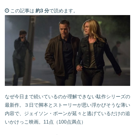
この記事は
約3 分
で読めます。
なぜ今日まで続いているのか理解できない駄作シリーズの
最新作。３日で脚本とストーリーが思い浮かびそうな薄い
内容で、ジェイソン・ボーンが延々と逃げているだけの追
いかけっこ映画。11点（100点満点）