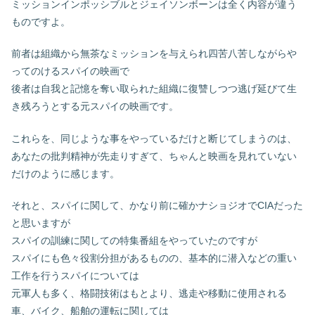
ミッションインポッシブルとジェイソンボーンは全く内容が違う
ものですよ。
前者は組織から無茶なミッションを与えられ四苦八苦しながらや
ってのけるスパイの映画で
後者は自我と記憶を奪い取られた組織に復讐しつつ逃げ延びて生
き残ろうとする元スパイの映画です。
これらを、同じような事をやっているだけと断じてしまうのは、
あなたの批判精神が先走りすぎて、ちゃんと映画を見れていない
だけのように感じます。
それと、スパイに関して、かなり前に確かナショジオでCIAだった
と思いますが
スパイの訓練に関しての特集番組をやっていたのですが
スパイにも色々役割分担があるものの、基本的に潜入などの重い
工作を行うスパイについては
元軍人も多く、格闘技術はもとより、逃走や移動に使用される
車、バイク、船舶の運転に関しては