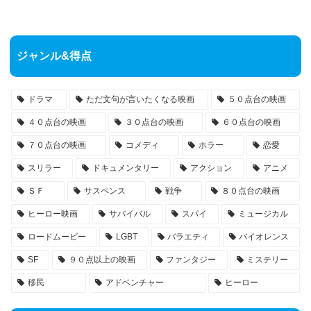
ジャンル&得点
ドラマ
ただ文句が言いたくなる映画
５０点台の映画
４０点台の映画
３０点台の映画
６０点台の映画
７０点台の映画
コメディ
ホラー
恋愛
スリラー
ドキュメンタリー
アクション
アニメ
ＳＦ
サスペンス
戦争
８０点台の映画
ヒーロー映画
サバイバル
スパイ
ミュージカル
ロードムービー
LGBT
バラエティ
バイオレンス
SF
９０点以上の映画
ファンタジー
ミステリー
移民
アドベンチャー
ヒーロー