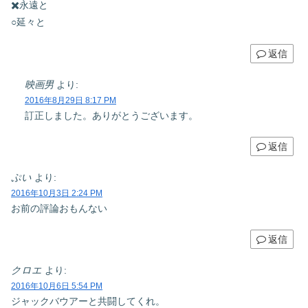
✖️永遠と
○延々と
返信
映画男
より:
2016年8月29日 8:17 PM
訂正しました。ありがとうございます。
返信
ぷい
より:
2016年10月3日 2:24 PM
お前の評論おもんない
返信
クロエ
より:
2016年10月6日 5:54 PM
ジャックバウアーと共闘してくれ。