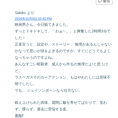
返信
Sakiko
より:
2016年10月9日 10:40 PM
映画男さん、今日観てきました。
ずっとドキドキして、「わぁ✨。」と興奮した2時間3分で
した！
正直言うと、設定や、ストーリー… 無理があるんじゃない
かなって思いが頭をよぎるのですが、すぐにどうでもよく
なっちゃうのですよね。
あんなすごい暗殺者、成人から作るの無理だよ!と思うけ
ど。
ラスベガスでのカーアクション、もはやわたしには意味不
明でしたし。
でも… ジェイソンボーンなら仕方ない。
鍛え上げられた肉体。眉間に皺を寄せてばかりで、笑わ
ず、喋らず。過去に苦悩する姿。
素敵❗