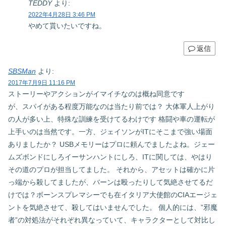
TEDDY
より:
2022年4月28日 3:46 PM
やめて貰いたいですね。
返信
SBSMan
より:
2017年7月9日 11:16 PM
ストーリーやアクションがイマイチなのは概ね同意です
が、スパイがある程度万能なのは当たり前では？ 大体軍人上がり
の人が多い上、特殊な訓練を受けてるわけです 格闘や車の運転が
上手いのは当然です。一方、ジェイソンがITにそこまで強い場面
ありましたか？ USBメモリーはプロに頼んでましたよね。ジェー
ムズボンドにしろイーサンハントにしろ、ITに関しては、やはり
その道のプロが担当してました。 それから、アセットは確かに片
っ端から殺してましたが、バーンは殴ったりして気絶させてるだ
けでは？ボーンスプレマシーでも在イタリア大使館のCIAエージェ
ントを気絶させて、殺してはいませんでした。 個人的には、”邪魔
者”の対処法がそれぞれ異なっていて、キャラクターとして対比し