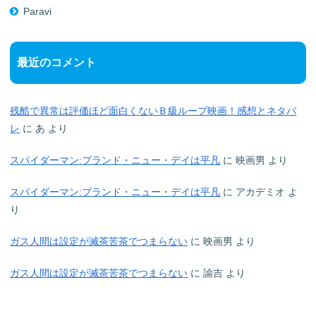
Paravi
最近のコメント
残酷で異常は評価ほど面白くないＢ級ループ映画！感想とネタバ
レ
に
あ
より
スパイダーマン:ブランド・ニュー・デイは平凡
に
映画男
より
スパイダーマン:ブランド・ニュー・デイは平凡
に
アカデミオ
よ
り
ガス人間は設定が滅茶苦茶でつまらない
に
映画男
より
ガス人間は設定が滅茶苦茶でつまらない
に
諭吉
より