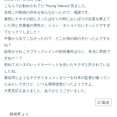
こちらでお勧めされてた”Young Yakuza”見ました。
全然この映画の存在を知らなかったので、感謝です。
最初にナオキが組に入ったばかりの時におしぼりの位置を教えて
いた同じ作業服の男性が、ジョン・タトゥーロにそっくりですぎ
てビックリしました！
中盤から出てこなかったので、どこか他の組の方だったんですか
ね？
組長がそれこそブラックレインの松田優作ばりに、本当に男前で
すねー！？
初めてカンヌのレッドカーペットを歩いたヤクザと評されていま
したね。
最近同じようなヤクザドキュメンタリーを日本の監督が撮ってい
たみたいですけど、いつも満席状態だったようですよ。
大変見応えありました、ありがとうございました。
返信
映画男
より: