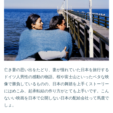
亡き妻の思い出をたどり、妻が憧れていた日本を旅行する
ドイツ人男性の感動の物語。桜や富士山といったベタな映
像で勝負しているものの、日本の舞踏を上手くストーリー
にはめこみ、起承転結の作り方がとても上手いです。こん
ないい映画を日本で公開しない日本の配給会社って馬鹿で
しょ。