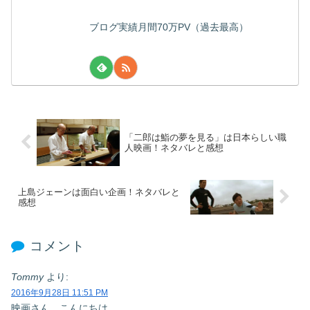
ブログ実績月間70万PV（過去最高）
「二郎は鮨の夢を見る」は日本らしい職
人映画！ネタバレと感想
上島ジェーンは面白い企画！ネタバレと
感想
コメント
Tommy
より:
2016年9月28日 11:51 PM
映画さん、こんにちは。