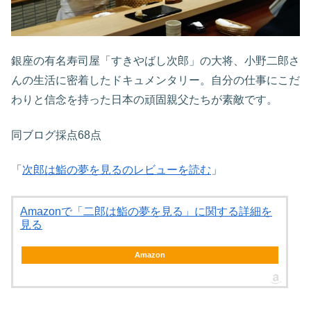
銀座の有名寿司屋「すきやばし次郎」の大将、小野二郎さ
んの生活に密着したドキュメンタリー。自分の仕事にこだ
わりと信念を持った日本の頑固親父たちが素敵です。
同ブログ採点68点
「
次郎は鮨の夢を見るのレビューを読む
」
Amazonで「二郎は鮨の夢を見る」に関する詳細を
見る
Amazon