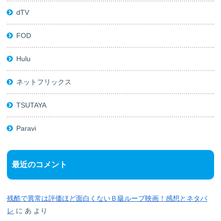
dTV
FOD
Hulu
ネットフリックス
TSUTAYA
Paravi
最近のコメント
残酷で異常は評価ほど面白くないＢ級ループ映画！感想とネタバ
レ
に
あ
より