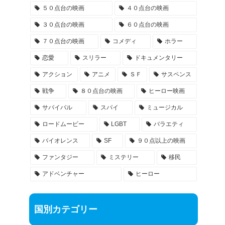
５０点台の映画
４０点台の映画
３０点台の映画
６０点台の映画
７０点台の映画
コメディ
ホラー
恋愛
スリラー
ドキュメンタリー
アクション
アニメ
ＳＦ
サスペンス
戦争
８０点台の映画
ヒーロー映画
サバイバル
スパイ
ミュージカル
ロードムービー
LGBT
バラエティ
バイオレンス
SF
９０点以上の映画
ファンタジー
ミステリー
移民
アドベンチャー
ヒーロー
国別カテゴリー