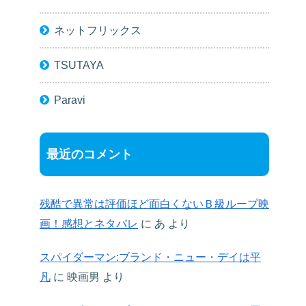
ネットフリックス
TSUTAYA
Paravi
最近のコメント
残酷で異常は評価ほど面白くないＢ級ループ映
画！感想とネタバレ
に
あ
より
スパイダーマン:ブランド・ニュー・デイは平
凡
に
映画男
より