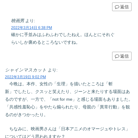
返信
映画男
より:
2022年3月14日 6:38 PM
確かに手並みはふわふわでしたねえ。ほんとにそれぐ
らいしか褒めるところないですね。
返信
シャインマスカット
より:
2022年3月19日 9:02 PM
今晩は。本作、女性の「生理」を描いたところは「斬
新」でしたし、クスッと笑えたり、ジーンと来たりする場面はあ
るのですが、一方で、「not for me」と感じる場面もありました。
「共感性羞恥心」をやたら煽られたり、母親の「異常行動」を観
るのがきつかったり。
ちなみに、映画男さんは「日本アニメのオマージュやトレス」
についてはどう思われますか？