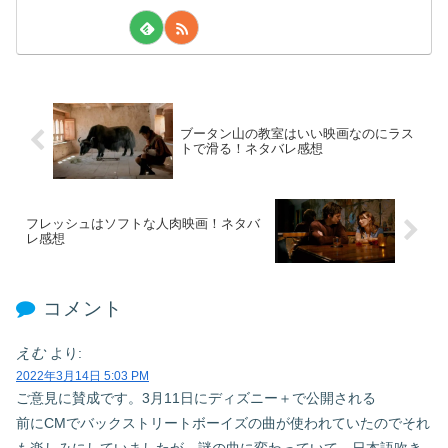
ブータン山の教室はいい映画なのにラス
トで滑る！ネタバレ感想
フレッシュはソフトな人肉映画！ネタバ
レ感想
コメント
えむ
より:
2022年3月14日 5:03 PM
ご意見に賛成です。3月11日にディズニー＋で公開される
前にCMでバックストリートボーイズの曲が使われていたのでそれ
も楽しみにしていましたが、謎の曲に変わっていて、日本語吹き