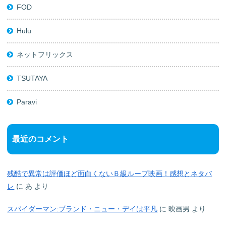
FOD
Hulu
ネットフリックス
TSUTAYA
Paravi
最近のコメント
残酷で異常は評価ほど面白くないＢ級ループ映画！感想とネタバ
レ
に
あ
より
スパイダーマン:ブランド・ニュー・デイは平凡
に
映画男
より