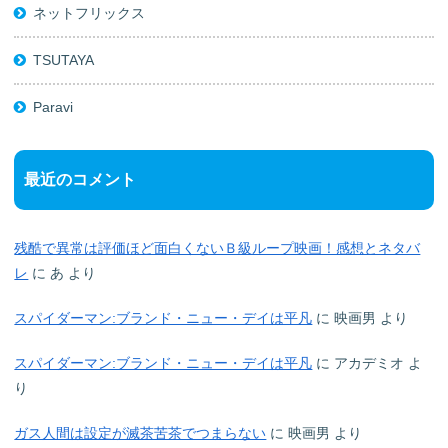
ネットフリックス
TSUTAYA
Paravi
最近のコメント
残酷で異常は評価ほど面白くないＢ級ループ映画！感想とネタバ
レ
に
あ
より
スパイダーマン:ブランド・ニュー・デイは平凡
に
映画男
より
スパイダーマン:ブランド・ニュー・デイは平凡
に
アカデミオ
よ
り
ガス人間は設定が滅茶苦茶でつまらない
に
映画男
より