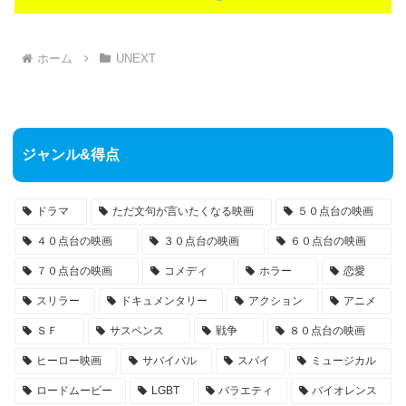
ホーム
UNEXT
ジャンル&得点
ドラマ
ただ文句が言いたくなる映画
５０点台の映画
４０点台の映画
３０点台の映画
６０点台の映画
７０点台の映画
コメディ
ホラー
恋愛
スリラー
ドキュメンタリー
アクション
アニメ
ＳＦ
サスペンス
戦争
８０点台の映画
ヒーロー映画
サバイバル
スパイ
ミュージカル
ロードムービー
LGBT
バラエティ
バイオレンス