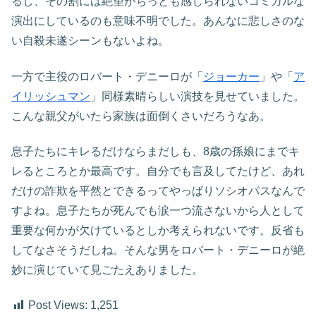
るし、その割には絶望がちっとも感じられないコミカルな
演出にしているのも意味不明でした。あんなに悲しさのな
い自殺未遂シーンもないよね。
一方で主役のロバート・デニーロが「
ジョーカー
」や「
ア
イリッシュマン
」同様素晴らしい演技を見せていました。
こんな親父がいたら家族は面倒くさいだろうなあ。
息子たちにキレるだけならまだしも、8歳の孫娘にまでキ
レるところとか最高です。自分でも言及してたけど、あれ
だけの詐欺を平然とできるってやっぱりソシオパスなんで
すよね。息子たちが死んでも涙一つ流さないから人として
重要な何かが欠けているとしか考えられないです。反省も
してなさそうだしね。そんな男をロバート・デニーロが絶
妙に演じていて見ごたえありました。
Post Views:
1,251