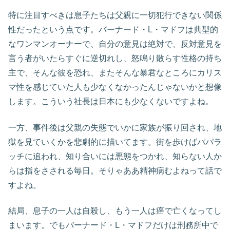
特に注目すべきは息子たちは父親に一切犯行できない関係
性だったという点です。バーナード・L・マドフは典型的
なワンマンオーナーで、自分の意見は絶対で、反対意見を
言う者がいたらすぐに逆切れし、怒鳴り散らす性格の持ち
主で、そんな彼を恐れ、またそんな暴君なところにカリス
マ性を感じていた人も少なくなかったんじゃないかと想像
します。こういう社長は日本にも少なくないですよね。
一方、事件後は父親の失態でいかに家族が振り回され、地
獄を見ていくかを悲劇的に描いてます。街を歩けばパパラ
ッチに追われ、知り合いには悪態をつかれ、知らない人か
らは指をさされる毎日。そりゃああ精神病むよねって話で
すよね。
結局、息子の一人は自殺し、もう一人は癌で亡くなってし
まいます。でもバーナード・L・マドフだけは刑務所中で