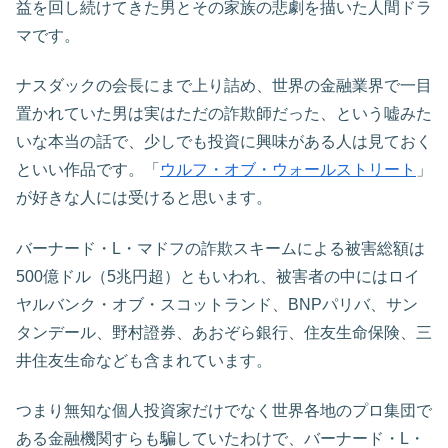
益を回し続けてきた男とその家族の悲劇を描いた人間ドラ
マです。
ナスダックの会長にまで上り詰め、世界の金融業界で一目
置かれていた男は実はただの詐欺師だった、という嘘みた
いな本当の話で、少しでも投資に興味がある人は見ておく
といい作品です。「
ウルフ・オブ・ウォールストリート
」
が好きな人には受けると思います。
バーナード・L・マドフの詐欺スキームによる被害総額は
500億ドル（5兆円超）ともいわれ、被害者の中にはロイ
ヤルバンク・オブ・スコットランド、BNPパリバ、サン
タンデール、野村證券、あおぞら銀行、住友生命保険、三
井住友生命なども含まれています。
つまり無知な個人投資家だけでなく世界各地のプロ集団で
ある金融機関すらも騙していたわけで、バーナード・L・