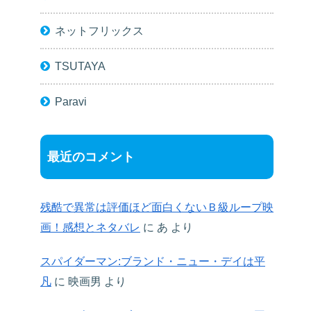
ネットフリックス
TSUTAYA
Paravi
最近のコメント
残酷で異常は評価ほど面白くないＢ級ループ映
画！感想とネタバレ
に
あ
より
スパイダーマン:ブランド・ニュー・デイは平
凡
に
映画男
より