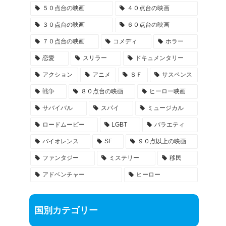
５０点台の映画
４０点台の映画
３０点台の映画
６０点台の映画
７０点台の映画
コメディ
ホラー
恋愛
スリラー
ドキュメンタリー
アクション
アニメ
ＳＦ
サスペンス
戦争
８０点台の映画
ヒーロー映画
サバイバル
スパイ
ミュージカル
ロードムービー
LGBT
バラエティ
バイオレンス
SF
９０点以上の映画
ファンタジー
ミステリー
移民
アドベンチャー
ヒーロー
国別カテゴリー