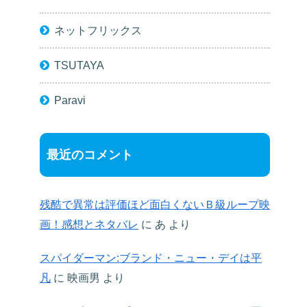
ネットフリックス
TSUTAYA
Paravi
最近のコメント
残酷で異常は評価ほど面白くないＢ級ループ映
画！感想とネタバレ
に
あ
より
スパイダーマン:ブランド・ニュー・デイは平
凡
に
映画男
より