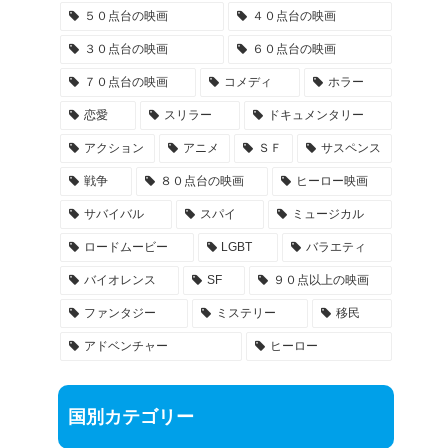
５０点台の映画
４０点台の映画
３０点台の映画
６０点台の映画
７０点台の映画
コメディ
ホラー
恋愛
スリラー
ドキュメンタリー
アクション
アニメ
ＳＦ
サスペンス
戦争
８０点台の映画
ヒーロー映画
サバイバル
スパイ
ミュージカル
ロードムービー
LGBT
バラエティ
バイオレンス
SF
９０点以上の映画
ファンタジー
ミステリー
移民
アドベンチャー
ヒーロー
国別カテゴリー