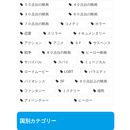
５０点台の映画
４０点台の映画
３０点台の映画
６０点台の映画
７０点台の映画
コメディ
ホラー
恋愛
スリラー
ドキュメンタリー
アクション
アニメ
ＳＦ
サスペンス
戦争
８０点台の映画
ヒーロー映画
サバイバル
スパイ
ミュージカル
ロードムービー
LGBT
バラエティ
バイオレンス
SF
９０点以上の映画
ファンタジー
ミステリー
移民
アドベンチャー
ヒーロー
国別カテゴリー