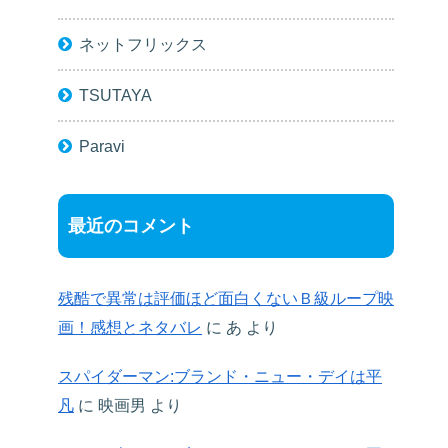
ネットフリックス
TSUTAYA
Paravi
最近のコメント
残酷で異常は評価ほど面白くないＢ級ループ映
画！感想とネタバレ
に
あ
より
スパイダーマン:ブランド・ニュー・デイは平
凡
に
映画男
より