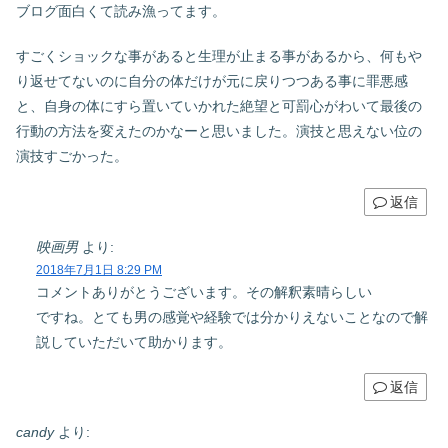
ブログ面白くて読み漁ってます。
すごくショックな事があると生理が止まる事があるから、何もや
り返せてないのに自分の体だけが元に戻りつつある事に罪悪感
と、自身の体にすら置いていかれた絶望と可罰心がわいて最後の
行動の方法を変えたのかなーと思いました。演技と思えない位の
演技すごかった。
返信
映画男
より:
2018年7月1日 8:29 PM
コメントありがとうございます。その解釈素晴らしい
ですね。とても男の感覚や経験では分かりえないことなので解
説していただいて助かります。
返信
candy
より: