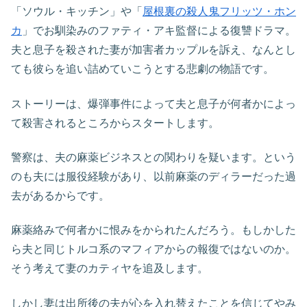
「ソウル・キッチン」や「
屋根裏の殺人鬼フリッツ・ホン
カ
」
でお馴染みのファティ・アキ監督による復讐ドラマ。
夫と息子を殺された妻が加害者カップルを訴え、なんとし
ても彼らを追い詰めていこうとする悲劇の物語です。
ストーリーは、爆弾事件によって夫と息子が何者かによっ
て殺害されるところからスタートします。
警察は、夫の麻薬ビジネスとの関わりを疑います。という
のも夫には服役経験があり、以前麻薬のディラーだった過
去があるからです。
麻薬絡みで何者かに恨みをかられたんだろう。もしかした
ら夫と同じトルコ系のマフィアからの報復ではないのか。
そう考えて妻のカティヤを追及します。
しかし妻は出所後の夫が心を入れ替えたことを信じてやみ