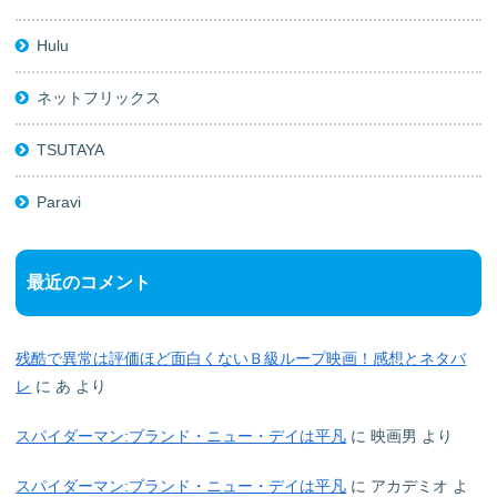
Hulu
ネットフリックス
TSUTAYA
Paravi
最近のコメント
残酷で異常は評価ほど面白くないＢ級ループ映画！感想とネタバ
レ
に
あ
より
スパイダーマン:ブランド・ニュー・デイは平凡
に
映画男
より
スパイダーマン:ブランド・ニュー・デイは平凡
に
アカデミオ
よ