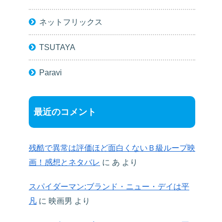
ネットフリックス
TSUTAYA
Paravi
最近のコメント
残酷で異常は評価ほど面白くないＢ級ループ映
画！感想とネタバレ
に
あ
より
スパイダーマン:ブランド・ニュー・デイは平
凡
に
映画男
より