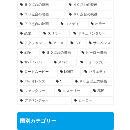
５０点台の映画
４０点台の映画
３０点台の映画
６０点台の映画
７０点台の映画
コメディ
ホラー
恋愛
スリラー
ドキュメンタリー
アクション
アニメ
ＳＦ
サスペンス
戦争
８０点台の映画
ヒーロー映画
サバイバル
スパイ
ミュージカル
ロードムービー
LGBT
バラエティ
バイオレンス
SF
９０点以上の映画
ファンタジー
ミステリー
移民
アドベンチャー
ヒーロー
国別カテゴリー