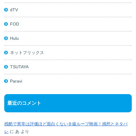
dTV
FOD
Hulu
ネットフリックス
TSUTAYA
Paravi
最近のコメント
残酷で異常は評価ほど面白くないＢ級ループ映画！感想とネタバ
レ
に
あ
より