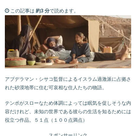
この記事は
約3 分
で読めます。
アブデラマン・シサコ監督によるイスラム過激派に占拠さ
れた砂漠地帯に住む可哀相な住人たちの物語。
テンポがスローなため体調によっては眠気を促しそうな内
容だけれど、未知の世界である彼らの生活を知るためには
役立つ作品。５１点（１００点満点）
スポンサーリンク