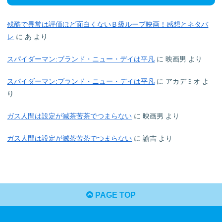
残酷で異常は評価ほど面白くないＢ級ループ映画！感想とネタバ
レ
に
あ
より
スパイダーマン:ブランド・ニュー・デイは平凡
に
映画男
より
スパイダーマン:ブランド・ニュー・デイは平凡
に
アカデミオ
よ
り
ガス人間は設定が滅茶苦茶でつまらない
に
映画男
より
ガス人間は設定が滅茶苦茶でつまらない
に
諭吉
より
PAGE TOP