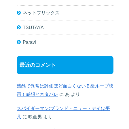
ネットフリックス
TSUTAYA
Paravi
最近のコメント
残酷で異常は評価ほど面白くないＢ級ループ映
画！感想とネタバレ
に
あ
より
スパイダーマン:ブランド・ニュー・デイは平
凡
に
映画男
より