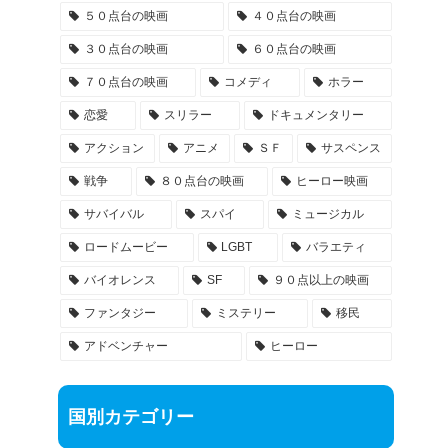
５０点台の映画
４０点台の映画
３０点台の映画
６０点台の映画
７０点台の映画
コメディ
ホラー
恋愛
スリラー
ドキュメンタリー
アクション
アニメ
ＳＦ
サスペンス
戦争
８０点台の映画
ヒーロー映画
サバイバル
スパイ
ミュージカル
ロードムービー
LGBT
バラエティ
バイオレンス
SF
９０点以上の映画
ファンタジー
ミステリー
移民
アドベンチャー
ヒーロー
国別カテゴリー