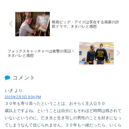
映画ビッグ・アイズは実在する画家の詐
欺ドラマ。ネタバレと感想
フォックスキャッチャーは衝撃の実話！
ネタバレと感想
コメント
いき
より:
2015年2月3日 9:04 PM
３０年も寄り添ったということは、おそらく主人公５０
歳以上ですよね。ということは自分にもそれほど時間は残されて
いないというのに、亡き夫と生き写しの男性のことを好きになっ
てしまうなんて信じられません。３０年も一緒だったら、いくら