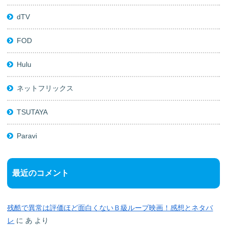
dTV
FOD
Hulu
ネットフリックス
TSUTAYA
Paravi
最近のコメント
残酷で異常は評価ほど面白くないＢ級ループ映画！感想とネタバ
レ
に
あ
より