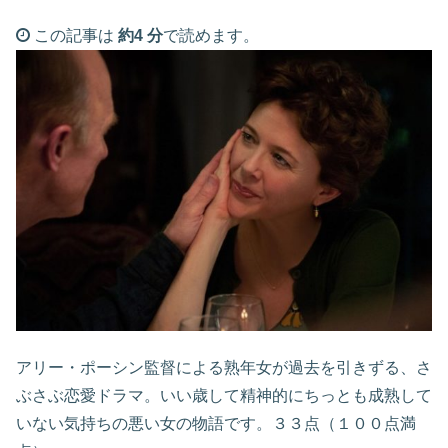
この記事は
約4 分
で読めます。
アリー・ポーシン監督による熟年女が過去を引きずる、さ
ぶさぶ恋愛ドラマ。いい歳して精神的にちっとも成熟して
いない気持ちの悪い女の物語です。３３点（１００点満