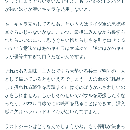
失ってしまうぐらい薄いんですよ。もっと顔のインパクト
が強い奴とか濃いキャラを起用しないと。
唯一キャラ立ちしてるなあ、という人はドイツ軍の悪徳将
軍ぐらいじゃないかな。こいつ、最後にみんなから裏切ら
れたらいいのにって思うぐらい憎たらしさを引き出せてる
っていう意味ではあのキャラは大成功で、逆にほかのキャ
ラが優等生すぎて目立たないんですよ。
それはある意味、主人公ですら大勢いる兵士（駒）の一人
として描いているともいえるでしょう。人の命が消耗品と
して扱われる戦争を表現するにはそのほうがふさわしいの
かもしれません。しかしそのせいでパウルを応援したくな
ったり、パウル目線でこの映画を見ることはできず、没入
感に欠けハラハラドキドキがないんですよね。
ラストシーンはどうなんでしょうかね。もう停戦が決まっ