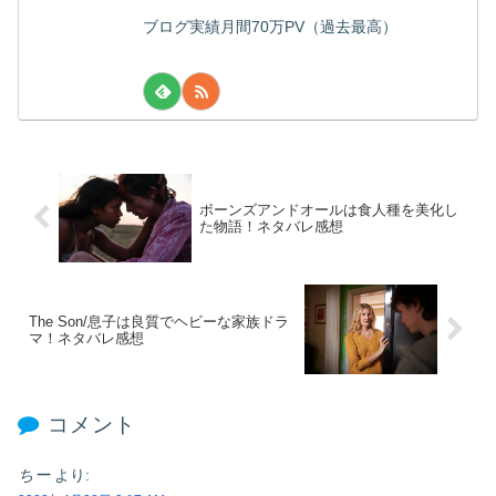
ブログ実績月間70万PV（過去最高）
ボーンズアンドオールは食人種を美化し
た物語！ネタバレ感想
The Son/息子は良質でヘビーな家族ドラ
マ！ネタバレ感想
コメント
ちー
より: