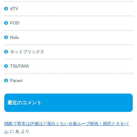
dTV
FOD
Hulu
ネットフリックス
TSUTAYA
Paravi
最近のコメント
残酷で異常は評価ほど面白くないＢ級ループ映画！感想とネタバ
レ
に
あ
より