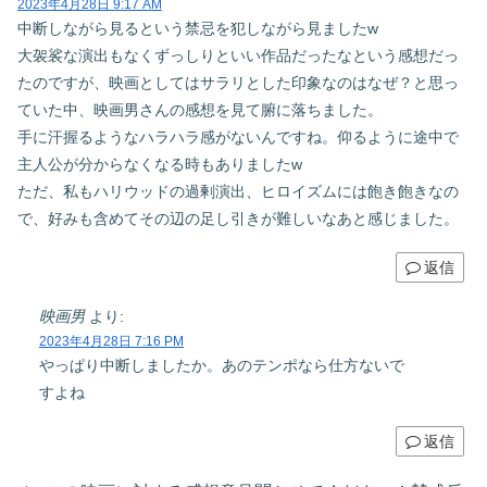
2023年4月28日 9:17 AM
中断しながら見るという禁忌を犯しながら見ましたw
大袈裟な演出もなくずっしりといい作品だったなという感想だっ
たのですが、映画としてはサラリとした印象なのはなぜ？と思っ
ていた中、映画男さんの感想を見て腑に落ちました。
手に汗握るようなハラハラ感がないんですね。仰るように途中で
主人公が分からなくなる時もありましたw
ただ、私もハリウッドの過剰演出、ヒロイズムには飽き飽きなの
で、好みも含めてその辺の足し引きが難しいなあと感じました。
返信
映画男
より:
2023年4月28日 7:16 PM
やっぱり中断しましたか。あのテンポなら仕方ないで
すよね
返信