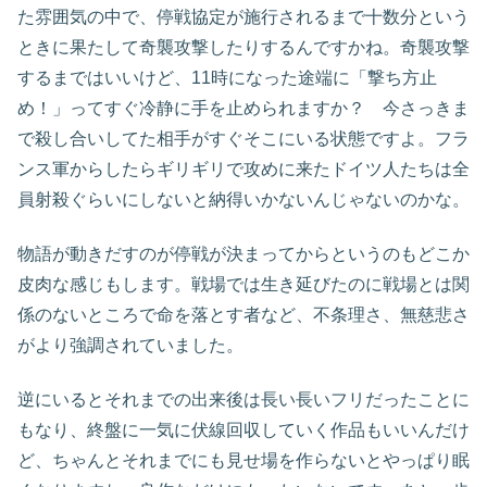
た雰囲気の中で、停戦協定が施行されるまで十数分という
ときに果たして奇襲攻撃したりするんですかね。奇襲攻撃
するまではいいけど、11時になった途端に「撃ち方止
め！」ってすぐ冷静に手を止められますか？ 今さっきま
で殺し合いしてた相手がすぐそこにいる状態ですよ。フラ
ンス軍からしたらギリギリで攻めに来たドイツ人たちは全
員射殺ぐらいにしないと納得いかないんじゃないのかな。
物語が動きだすのが停戦が決まってからというのもどこか
皮肉な感じもします。戦場では生き延びたのに戦場とは関
係のないところで命を落とす者など、不条理さ、無慈悲さ
がより強調されていました。
逆にいるとそれまでの出来後は長い長いフリだったことに
もなり、終盤に一気に伏線回収していく作品もいいんだけ
ど、ちゃんとそれまでにも見せ場を作らないとやっぱり眠