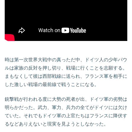
時は第一次世界大戦中の真っただ中、ドイツ人の少年パウ
ルは家族の反対を押し切り、戦場に行くことを志願する。
まもなくして彼は西部戦線に送られ、フランス軍を相手に
した激しい戦場の最前線で戦うことになる。
銃撃戦が行われる度に大勢の死者が出、ドイツ軍の劣勢は
明らかだった。武力、軍力、兵力の全てがドイツには欠け
ていた。それでもドイツ軍の上官たちはフランスに降伏す
るなどありえないと現実を見ようとしなかった。