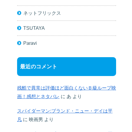
ネットフリックス
TSUTAYA
Paravi
最近のコメント
残酷で異常は評価ほど面白くないＢ級ループ映
画！感想とネタバレ
に
あ
より
スパイダーマン:ブランド・ニュー・デイは平
凡
に
映画男
より