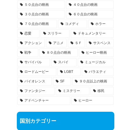
５０点台の映画
４０点台の映画
３０点台の映画
６０点台の映画
７０点台の映画
コメディ
ホラー
恋愛
スリラー
ドキュメンタリー
アクション
アニメ
ＳＦ
サスペンス
戦争
８０点台の映画
ヒーロー映画
サバイバル
スパイ
ミュージカル
ロードムービー
LGBT
バラエティ
バイオレンス
SF
９０点以上の映画
ファンタジー
ミステリー
移民
アドベンチャー
ヒーロー
国別カテゴリー