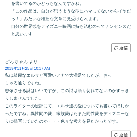
を書いてるのかどっちなんですかね。
「この作品は、自分が思うような型にハマってないからイヤだ
っ！」みたいな稚拙な文章に見受けられます。
自分の世界観をディズニー映画に持ち込むのってナンセンスだ
と思います
返信
どんちゃん
より:
2019年11月25日 10:17 AM
私は綺麗なエルサと可愛いアナで大満足でしたが、おっ
しゃる通りですね。
想像させる謎はいいですが、この謎は語り切れてないのかすっき
りしませんでした。
このライターの総評にて、エルサ達の愛についても書いてほしか
ったですね。異性間の愛、家族愛はたまた同性愛をディズニーな
りに描写していたのか・・・色々な考えを見たかったです。
返信