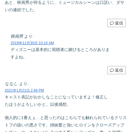
あと、映画男が仰るように、ミュージカルシーンは口説い、ダサ
いの連続でした。
返信
映画男
より:
2019年12月30日 10:10 AM
ディズニーは基本的に視聴者に媚びるところがありま
すよね。
返信
ななし
より:
2021年1月21日 2:46 PM
キャスト表記がおかしなことになっていますよ！修正し
たほうがよろしいかと。以後感想。
個人的に1番えぇ…と思ったのはこちらでも触れられているクリス
トフの扱いの悪さです。姉妹愛と強いヒロインをクローズアップ