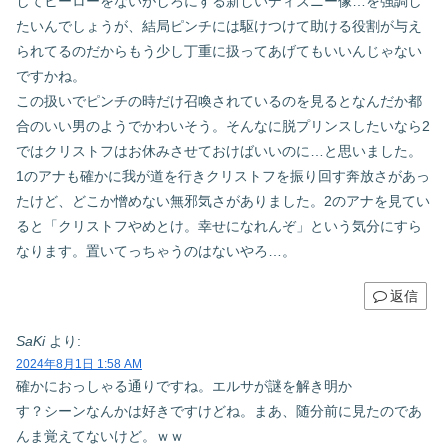
してヒーローをないがしろにする新しいディズニー像…を強調し
たいんでしょうが、結局ピンチには駆けつけて助ける役割が与え
られてるのだからもう少し丁重に扱ってあげてもいいんじゃない
ですかね。
この扱いでピンチの時だけ召喚されているのを見るとなんだか都
合のいい男のようでかわいそう。そんなに脱プリンスしたいなら2
ではクリストフはお休みさせておけばいいのに…と思いました。
1のアナも確かに我が道を行きクリストフを振り回す奔放さがあっ
たけど、どこか憎めない無邪気さがありました。2のアナを見てい
ると「クリストフやめとけ。幸せになれんぞ」という気分にすら
なります。置いてっちゃうのはないやろ…。
返信
SaKi
より:
2024年8月1日 1:58 AM
確かにおっしゃる通りですね。エルサが謎を解き明か
す？シーンなんかは好きですけどね。まあ、随分前に見たのであ
んま覚えてないけど。ｗｗ