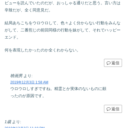
ビューを読んでいたのだが、おっしゃる通りだと思う。言い方は
辛辣だが、全く同意見だ。
結局あちこちをウロウロして、色々よく分からない行動をみんな
がして、二番煎じの前回同様の行動を妹がして、それでハッピー
エンド。
何を表現したかったのか全くわからない。
返信
映画男
より:
2019年12月3日 1:58 AM
ウロウロしすぎですね。精霊とか実体のないものに頼
ったのが原因です。
返信
1歳
より: