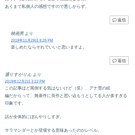
あくまで私個人の感想ですので悪しからず。
返信
映画男
より:
2019年11月29日 8:26 PM
楽しめたならそれでいいと思いますよ。
返信
通りすがりん
より:
2019年12月2日 3:22 PM
この記事ほど罵倒する気はないけど（笑）、アナ雪の続
編だからって、無条件に良作と思い込もうとしてる人が多すぎる
印象です。
話が全体的にぼんやりしすぎ。
サラマンダーとか登場する意味あったのかレベル。