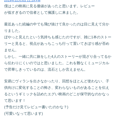
2019年12月3日 11:19 PM
僕はこの映画に見る価値があったと思います。レビュー
が低すぎるので信者として擁護しに来ました。
最近あった続編の中でも飛び抜けて良かったのは目に見えて分か
りました。
ぼやっと見えたという気持ちも感じたのですが、雑に1本のストー
リーと見ると、視点があっちこっち行って置いてきぼり感が否め
ません。
しかし、一緒に共に旅をした4人のストーリーが混ざり合ってるか
ら伝わりにくいのではと思いました。これを難なくミュージカル
で昇華しきっているのは、流石としか言えません。
安易にヴィランを出さなかったり、回想をほとんど使わない、子
供向けに変化することの怖さ、変わらないものがあることを伝え
るというギミックを詰めたエグい映画のどこが保守的なのかなっ
て思います！
(予告だけ見てレビュー書いたのかな？)
(可愛いなって思います)