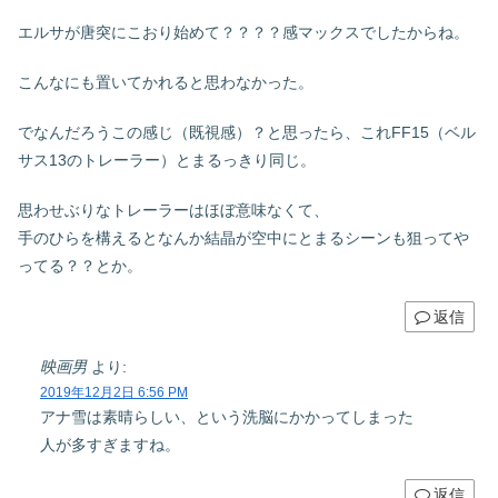
エルサが唐突にこおり始めて？？？？感マックスでしたからね。
こんなにも置いてかれると思わなかった。
でなんだろうこの感じ（既視感）？と思ったら、これFF15（ベル
サス13のトレーラー）とまるっきり同じ。
思わせぶりなトレーラーはほぼ意味なくて、
手のひらを構えるとなんか結晶が空中にとまるシーンも狙ってや
ってる？？とか。
返信
映画男
より:
2019年12月2日 6:56 PM
アナ雪は素晴らしい、という洗脳にかかってしまった
人が多すぎますね。
返信