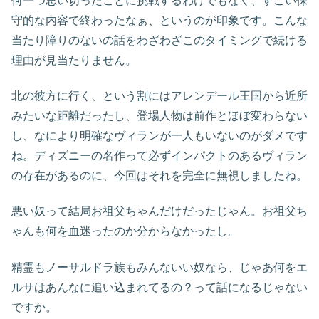
何一つ思い切ったことに挑戦するわけでもなく、すごい保
守的な内容で終わったなぁ、というのが印象です。こんな
当たり障りのないの話をわざわざこのタイミングで続ける
理由が見当たりません。
北の彼方に行く、という割にはアレンデール王国から近所
みたいな距離だったし、登場人物は前作とほぼ変わらない
し、なにより明確なヴィランが一人もいないのがダメです
ね。ディズニーの名作って必ずインパクトのあるヴィラン
の存在があるのに、今回はそれを完全に無視しましたね。
悪い奴って結局お祖父ちゃんだけだったじゃん。お祖父ち
ゃんも何を血迷ったのか分からなかったし。
精霊もノーサルドラ族もみんないい奴なら、じゃあ何をエ
ルサはあんなに追い込まれてるの？って話になるじゃない
ですか。