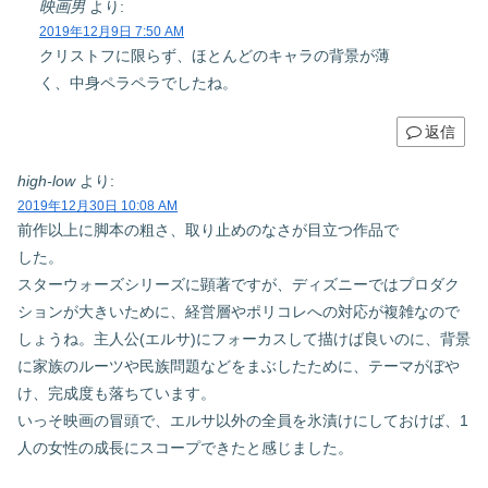
映画男
より:
2019年12月9日 7:50 AM
クリストフに限らず、ほとんどのキャラの背景が薄
く、中身ペラペラでしたね。
返信
high-low
より:
2019年12月30日 10:08 AM
前作以上に脚本の粗さ、取り止めのなさが目立つ作品で
した。
スターウォーズシリーズに顕著ですが、ディズニーではプロダク
ションが大きいために、経営層やポリコレへの対応が複雑なので
しょうね。主人公(エルサ)にフォーカスして描けば良いのに、背景
に家族のルーツや民族問題などをまぶしたために、テーマがぼや
け、完成度も落ちています。
いっそ映画の冒頭で、エルサ以外の全員を氷漬けにしておけば、1
人の女性の成長にスコープできたと感じました。