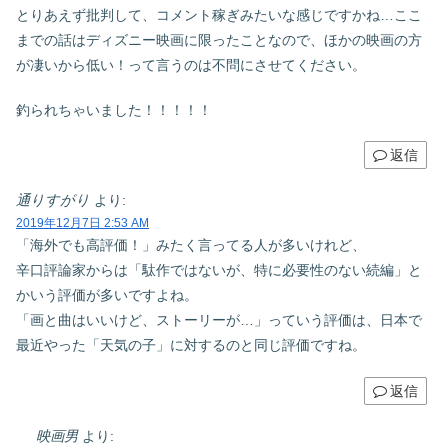
とりあえず批判して、コメント稼ぎみたいな感じですかね…ここ
までの話はディズニー映画に限ったことなので、ほかの映画の方
が凄いから低い！って言うのは不問にさせてください。
釣られちゃいました！！！！！
返信
通りすがり
より:
2019年12月7日 2:53 AM
「海外でも高評価！」みたく言ってる人が多いけれど、
辛口評論家からは「駄作ではないが、特に必要性のない続編」と
かいう評価が多いですよね。
「画と曲はいいけど、ストーリーが…」っていう評価は、日本で
最近やった「天気の子」に対するのと同じ評価ですね。
返信
映画男
より: