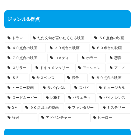
ジャンル&得点
ドラマ
ただ文句が言いたくなる映画
５０点台の映画
４０点台の映画
３０点台の映画
６０点台の映画
７０点台の映画
コメディ
ホラー
恋愛
スリラー
ドキュメンタリー
アクション
アニメ
ＳＦ
サスペンス
戦争
８０点台の映画
ヒーロー映画
サバイバル
スパイ
ミュージカル
ロードムービー
LGBT
バラエティ
バイオレンス
SF
９０点以上の映画
ファンタジー
ミステリー
移民
アドベンチャー
ヒーロー