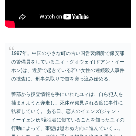
1997年。中国の小さな町の古い国営製鋼所で保安部
の警備員をしているユィ・グオウェイ(ドアン・イー
ホン)は、近所で起きている若い女性の連続殺人事件
の捜査に、刑事気取りで首を突っ込み始める。
警部から捜査情報を手にいれたユィは、自ら犯人を
捕まえようと奔走し、死体が発見される度に事件に
執着していく。 ある日、恋人のイェンズ(ジャン・
イーイェン)が犠牲者に似ていることを知ったユィの
行動によって、事態は思わぬ方向に進んでいく…。