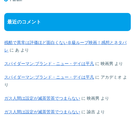
最近のコメント
残酷で異常は評価ほど面白くないＢ級ループ映画！感想とネタバ
レ
に
あ
より
スパイダーマン:ブランド・ニュー・デイは平凡
に
映画男
より
スパイダーマン:ブランド・ニュー・デイは平凡
に
アカデミオ
よ
り
ガス人間は設定が滅茶苦茶でつまらない
に
映画男
より
ガス人間は設定が滅茶苦茶でつまらない
に
諭吉
より