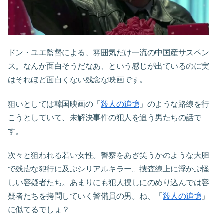
ドン・ユエ監督による、雰囲気だけ一流の中国産サスペン
ス。なんか面白そうだなあ、という感じが出ているのに実
はそれほど面白くない残念な映画です。
狙いとしては韓国映画の「
殺人の追憶
」のような路線を行
こうとしていて、未解決事件の犯人を追う男たちの話で
す。
次々と狙われる若い女性。警察をあざ笑うかのような大胆
で残虐な犯行に及ぶシリアルキラー。捜査線上に浮かぶ怪
しい容疑者たち。あまりにも犯人捜しにのめり込んでは容
疑者たちを拷問していく警備員の男。ね、「
殺人の追憶
」
に似てるでしょ？