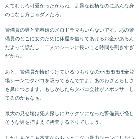
んてむしろ可愛かったからね。乱暴な役柄なのにあんな身
のこなし方じゃダメだろ。
警備員の男と売春婦のメロドラマもいらないです。あの警
備員のどこに女のために床屋を借りてあげるお金があるん
だよって話だし、二人のシーンに長いこと時間を割きすぎ
だから。
あと、警備員が恰好つけているつもりなのかほぼほぼ全登
場シーンでタバコを吸ってるんですよ。あのわざとらしさ
も鼻につきます。もしかしたらタバコ会社がスポンサーし
てるのかもなぁ。
最大の見せ場は犯人探しにヤケクソになった警備員が怪し
そうな男を捕まえて拷問する下りでしょう。
しかしあそこも本来ならもっとエグい暴力シーンにしない