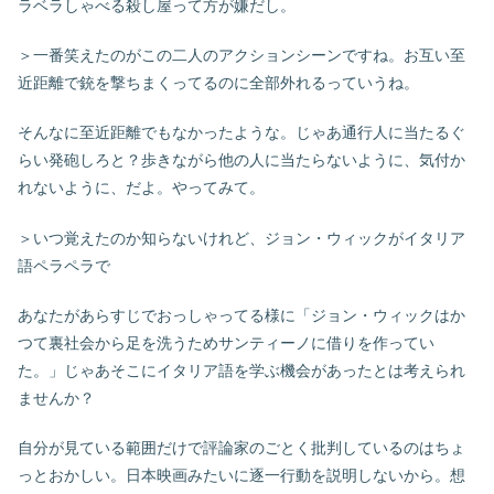
ラベラしゃべる殺し屋って方が嫌だし。
＞一番笑えたのがこの二人のアクションシーンですね。お互い至
近距離で銃を撃ちまくってるのに全部外れるっていうね。
そんなに至近距離でもなかったような。じゃあ通行人に当たるぐ
らい発砲しろと？歩きながら他の人に当たらないように、気付か
れないように、だよ。やってみて。
＞いつ覚えたのか知らないけれど、ジョン・ウィックがイタリア
語ペラペラで
あなたがあらすじでおっしゃってる様に「ジョン・ウィックはか
つて裏社会から足を洗うためサンティーノに借りを作ってい
た。」じゃあそこにイタリア語を学ぶ機会があったとは考えられ
ませんか？
自分が見ている範囲だけで評論家のごとく批判しているのはちょ
っとおかしい。日本映画みたいに逐一行動を説明しないから。想