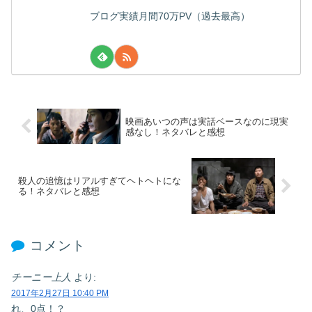
ブログ実績月間70万PV（過去最高）
映画あいつの声は実話ベースなのに現実
感なし！ネタバレと感想
殺人の追憶はリアルすぎてヘトヘトにな
る！ネタバレと感想
コメント
チーニー上人
より:
2017年2月27日 10:40 PM
れ、0点！？