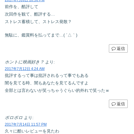
前作を、酷評して
次回作を観て、酷評する…
ストレス蓄積して、ストレス発散？
無駄に、鑑賞料を払ってまで…( ´△｀)
返信
ホントに映画好き？
より:
2017年7月12日 4:24 AM
批評するって事は批評されるって事でもある
闇を見てる時、闇もあなたを見てるんですよ
全部とは言わないが笑っちゃうぐらい的外れで笑ったｗ
返信
ポロポロ
より:
2017年7月14日 11:57 PM
久々に酷いレビューを見たわ