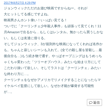
2017年8月27日 4:29 PM
ジョンウィックただのお遊び映画ですからねー。それが
大ヒットしてる感じですよね。
映画男さんホント偉い！いっぱい見てる！
ついでに「クーリンチェ少年殺人事件」も頑張って見てくれ！11
月Amazonで出るから…もしくはレンタル。無かったら買うしかな
い。もしくは友達に借りる。
そしてジョンウィック、3が規則外な映画になってくれれば名作か
も。ちゃんと寂しいシーンも入れて。(全ての殺し屋を皆殺し…最
後自分も…)もう続き物で通す。やっぱオープニングはもうめっち
ゃくちゃ変わった「ツリーオブハウス」みたいな始まり方にして
こだわり抜いて欲しい。そしてラストは「クーリンチェ」みたい
な終わり方に…。
クーリンチェをなぜかアメリカでリメイクすることになったらマ
イケルベイ監督にして欲しい。なぜか才能が爆発する可能性
が…。
返信