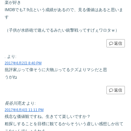
楽が好き
IMDBでも7.9点という成績があるので、見る価値はあると思いま
す
（子供が水鉄砲で遊んでるみたい銃撃戦ってすげぇワロタｗ）
返信
.
より:
2017年6月2日 8:40 PM
批評家ぶって偉そうに大物ぶってるクズよりマシだと思
うがね
返信
長谷川亮太
より:
2017年6月4日 11:11 PM
残念な価値観ですね。生きてて楽しいですか？
粗探しすることを目標に観てるからそういう虚しい感想しか出て