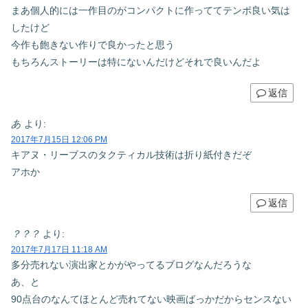
まあ個人的には一作目のがコンパクトに作っててテンポ良い気は
したけど
今作も飽きない作りで良かったと思う
もちろんストーリーは特にないんだけどそれで良いんだよ
返信
あ
より:
2017年7月15日 12:06 PM
キアヌ・リーブスのタクティカル技術は折り紙付きだぞ
アホか
返信
？？？
より:
2017年7月17日 11:18 AM
多分売れない演出家とかがやってるブログなんだろうな
あ、と
90点台のなんてほとんど売れてない映画ばっかだからセンスない