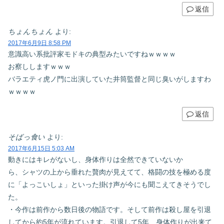
返信
ちょんちょん
より:
2017年6月9日 8:58 PM
意識高い系批評家モドキの典型みたいですねｗｗｗｗ
お察ししますｗｗｗ
バラエティ虎ノ門に出演していた井筒監督と同じ臭いがしますわ
ｗｗｗｗ
返信
そばっ食い
より:
2017年6月15日 5:03 AM
動きにはキレがないし、身体作りは全然できていないか
ら、シャツの上から垂れた贅肉が見えてて、格闘の技を極める度
に「よっこいしょ」といった掛け声が今にも聞こえてきそうでし
た。
・今作は前作から数日後の物語です。そして前作は殺し屋を引退
してから約5年が流れています。引退して5年、身体作りが出来て