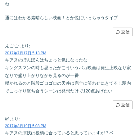
ね
通にはわかる素晴らしい映画！とか悦にいっちゃうタイプ
返信
んごご
より:
2017年7月17日 5:13 PM
キアヌのぽんぽんはちょっと気になったな
キングスマンの時も思ったがこういうバカ映画は発生上映なり家
なりで盛り上がりながら見るのが一番
轢かれるのと階段ゴロゴロの天丼は完全に笑わせにきてるし駅内
でこっそり撃ち合うシーンは発想だけで120点あげたい
返信
M
より:
2017年8月19日 5:08 PM
キアヌの演技は役柄に合っていると思っていますが？ベ