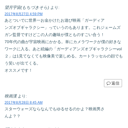
望月宇宙(もちづきそら)
より:
2017年8月27日 4:59 PM
あとついでに世界一お金かけたお遊び映画「ガーディア
ンズオブギャラクシー」っていうのもあります。これジェームズ
ガン監督ですけどこの人の趣味が僕とものすごい合う！
70年代の曲が宇宙映画にかかる。単にカメラワークが僕の好きな
ワークに入る。あと続編の「ガーディアンズオブギャラクシーvol
２」は1見てなくても映像美で楽しめる。カートラッセルの顔でも
う笑いが出てくる。
オススメです！
返信
映画漢
より:
2017年8月28日 8:45 AM
スターウォーズならなんでもゆるせるのかよ？映画男さ
んよ？？