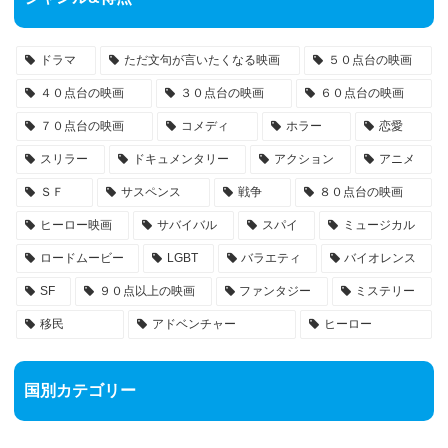
ドラマ
ただ文句が言いたくなる映画
５０点台の映画
４０点台の映画
３０点台の映画
６０点台の映画
７０点台の映画
コメディ
ホラー
恋愛
スリラー
ドキュメンタリー
アクション
アニメ
ＳＦ
サスペンス
戦争
８０点台の映画
ヒーロー映画
サバイバル
スパイ
ミュージカル
ロードムービー
LGBT
バラエティ
バイオレンス
SF
９０点以上の映画
ファンタジー
ミステリー
移民
アドベンチャー
ヒーロー
国別カテゴリー