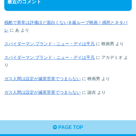
最近のコメント
残酷で異常は評価ほど面白くないＢ級ループ映画！感想とネタバ
レ
に
あ
より
スパイダーマン:ブランド・ニュー・デイは平凡
に
映画男
より
スパイダーマン:ブランド・ニュー・デイは平凡
に
アカデミオ
よ
り
ガス人間は設定が滅茶苦茶でつまらない
に
映画男
より
ガス人間は設定が滅茶苦茶でつまらない
に
諭吉
より
PAGE TOP