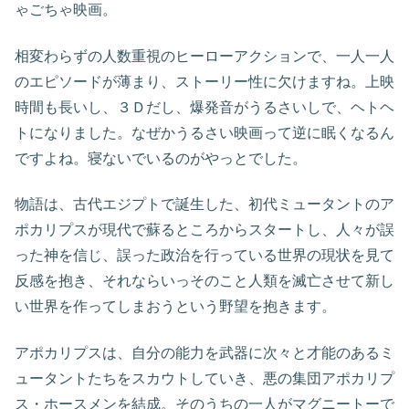
ゃごちゃ映画。
相変わらずの人数重視のヒーローアクションで、一人一人
のエピソードが薄まり、ストーリー性に欠けますね。上映
時間も長いし、３Ｄだし、爆発音がうるさいしで、ヘトヘ
トになりました。なぜかうるさい映画って逆に眠くなるん
ですよね。寝ないでいるのがやっとでした。
物語は、古代エジプトで誕生した、初代ミュータントのア
ポカリプスが現代で蘇るところからスタートし、人々が誤
った神を信じ、誤った政治を行っている世界の現状を見て
反感を抱き、それならいっそのこと人類を滅亡させて新し
い世界を作ってしまおうという野望を抱きます。
アポカリプスは、自分の能力を武器に次々と才能のあるミ
ュータントたちをスカウトしていき、悪の集団アポカリプ
ス・ホースメンを結成。そのうちの一人がマグニートーで