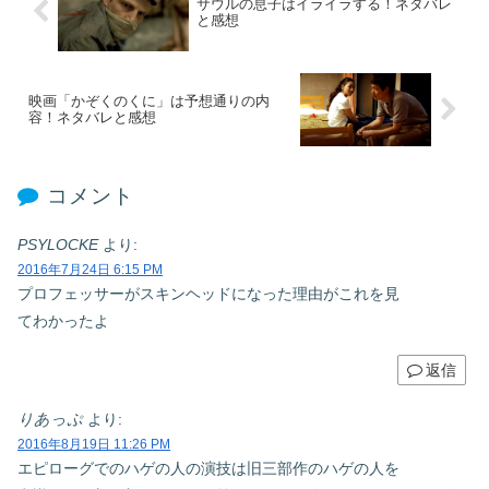
サウルの息子はイライラする！ネタバレ
と感想
映画「かぞくのくに」は予想通りの内
容！ネタバレと感想
コメント
PSYLOCKE
より:
2016年7月24日 6:15 PM
プロフェッサーがスキンヘッドになった理由がこれを見
てわかったよ
返信
りあっぷ
より:
2016年8月19日 11:26 PM
エピローグでのハゲの人の演技は旧三部作のハゲの人を