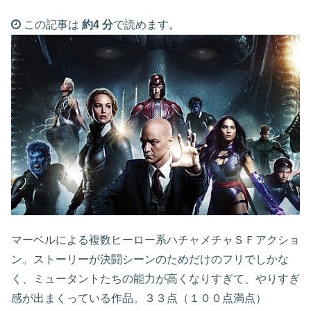
この記事は
約4 分
で読めます。
マーベルによる複数ヒーロー系ハチャメチャＳＦアクショ
ン。ストーリーが決闘シーンのためだけのフリでしかな
く、ミュータントたちの能力が高くなりすぎて、やりすぎ
感が出まくっている作品。３３点（１００点満点）