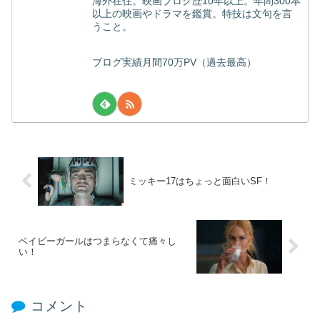
海外在住。映画ブログ歴10年以上。年間300本
以上の映画やドラマを鑑賞。特技は文句を言
うこと。
ブログ実績月間70万PV（過去最高）
ミッキー17はちょっと面白いSF！
ベイビーガールはつまらなくて痛々し
い！
コメント