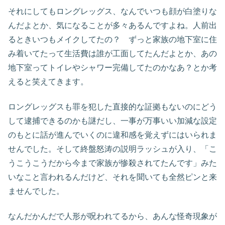
それにしてもロングレッグス、なんでいつも顔が白塗りな
んだよとか、気になることが多々あるんですよね。人前出
るときいつもメイクしてたの？ ずっと家族の地下室に住
み着いてたって生活費は誰が工面してたんだよとか、あの
地下室ってトイレやシャワー完備してたのかなあ？とか考
えると笑えてきます。
ロングレッグスも罪を犯した直接的な証拠もないのにどう
して逮捕できるのかも謎だし、一事が万事いい加減な設定
のもとに話が進んでいくのに違和感を覚えずにはいられま
せんでした。そして終盤怒涛の説明ラッシュが入り、「こ
うこうこうだから今まで家族が惨殺されてたんです」みた
いなこと言われるんだけど、それを聞いても全然ピンと来
ませんでした。
なんだかんだで人形が呪われてるから、あんな怪奇現象が