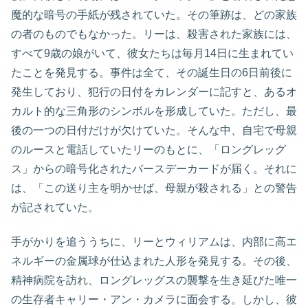
魔的な暗号の手紙が残されていた。その筆跡は、どの家族
の者のものでもなかった。リーは、殺害された家族には、
すべて9歳の娘がいて、彼女たちは毎月14日に生まれてい
たことを発見する。事件は全て、その誕生日の6日前後に
発生しており、犯行の日付をカレンダーに記すと、あるオ
カルト的な三角形のシンボルを形成していた。ただし、最
後の一つの日付だけが欠けていた。そんな中、自宅で母親
のルースと電話していたリーのもとに、「ロングレッグ
ス」からの暗号化されたバースデーカードが届く。それに
は、「この送り主を明かせば、母親が殺される」との警告
が記されていた。
手がかりを追ううちに、リーとウィリアムは、内部に高エ
ネルギーの金属球が仕込まれた人形を発見する。その後、
精神病院を訪れ、ロングレッグスの襲撃を生き延びた唯一
の生存者キャリー・アン・カメラに面会する。しかし、彼