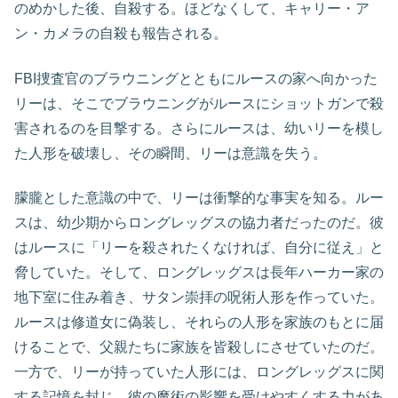
のめかした後、自殺する。ほどなくして、キャリー・ア
ン・カメラの自殺も報告される。
FBI捜査官のブラウニングとともにルースの家へ向かった
リーは、そこでブラウニングがルースにショットガンで殺
害されるのを目撃する。さらにルースは、幼いリーを模し
た人形を破壊し、その瞬間、リーは意識を失う。
朦朧とした意識の中で、リーは衝撃的な事実を知る。ルー
スは、幼少期からロングレッグスの協力者だったのだ。彼
はルースに「リーを殺されたくなければ、自分に従え」と
脅していた。そして、ロングレッグスは長年ハーカー家の
地下室に住み着き、サタン崇拝の呪術人形を作っていた。
ルースは修道女に偽装し、それらの人形を家族のもとに届
けることで、父親たちに家族を皆殺しにさせていたのだ。
一方で、リーが持っていた人形には、ロングレッグスに関
する記憶を封じ、彼の魔術の影響を受けやすくする力があ