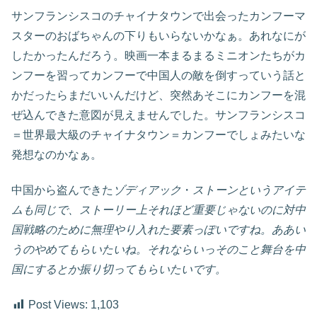
サンフランシスコのチャイナタウンで出会ったカンフーマ
スターのおばちゃんの下りもいらないかなぁ。あれなにが
したかったんだろう。映画一本まるまるミニオンたちがカ
ンフーを習ってカンフーで中国人の敵を倒すっていう話と
かだったらまだいいんだけど、突然あそこにカンフーを混
ぜ込んできた意図が見えませんでした。サンフランシスコ
＝世界最大級のチャイナタウン＝カンフーでしょみたいな
発想なのかなぁ。
中国から盗んできた
ゾディアック
・
ストーンというアイテ
ムも同じで、ストーリー上それほど重要じゃないのに対中
国戦略のために無理やり入れた要素っぽいですね。ああい
うのやめてもらいたいね。それならいっそのこと舞台を中
国にするとか振り切ってもらいたいです。
Post Views:
1,103