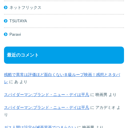
ネットフリックス
TSUTAYA
Paravi
最近のコメント
残酷で異常は評価ほど面白くないＢ級ループ映画！感想とネタバ
レ
に
あ
より
スパイダーマン:ブランド・ニュー・デイは平凡
に
映画男
より
スパイダーマン:ブランド・ニュー・デイは平凡
に
アカデミオ
よ
り
ガス人間は設定が滅茶苦茶でつまらない
に
映画男
より