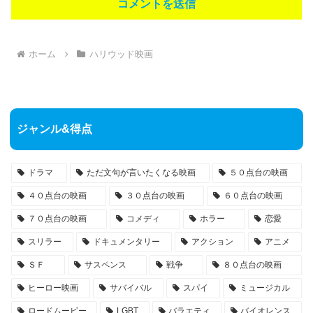
ホーム
ハリウッド映画
ジャンル&得点
ドラマ
ただ文句が言いたくなる映画
５０点台の映画
４０点台の映画
３０点台の映画
６０点台の映画
７０点台の映画
コメディ
ホラー
恋愛
スリラー
ドキュメンタリー
アクション
アニメ
ＳＦ
サスペンス
戦争
８０点台の映画
ヒーロー映画
サバイバル
スパイ
ミュージカル
ロードムービー
LGBT
バラエティ
バイオレンス