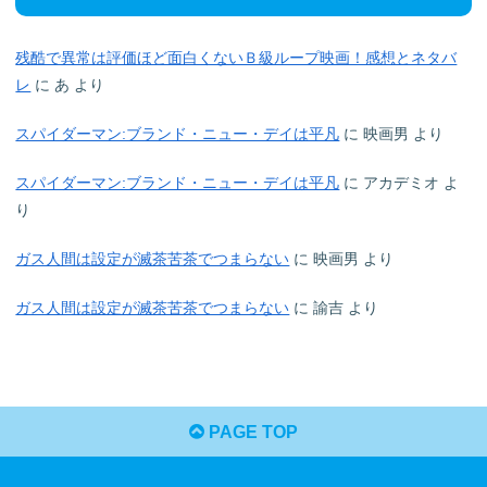
残酷で異常は評価ほど面白くないＢ級ループ映画！感想とネタバ
レ
に
あ
より
スパイダーマン:ブランド・ニュー・デイは平凡
に
映画男
より
スパイダーマン:ブランド・ニュー・デイは平凡
に
アカデミオ
よ
り
ガス人間は設定が滅茶苦茶でつまらない
に
映画男
より
ガス人間は設定が滅茶苦茶でつまらない
に
諭吉
より
PAGE TOP