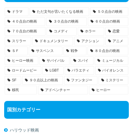
ドラマ
ただ文句が言いたくなる映画
５０点台の映画
４０点台の映画
３０点台の映画
６０点台の映画
７０点台の映画
コメディ
ホラー
恋愛
スリラー
ドキュメンタリー
アクション
アニメ
ＳＦ
サスペンス
戦争
８０点台の映画
ヒーロー映画
サバイバル
スパイ
ミュージカル
ロードムービー
LGBT
バラエティ
バイオレンス
SF
９０点以上の映画
ファンタジー
ミステリー
移民
アドベンチャー
ヒーロー
国別カテゴリー
ハリウッド映画