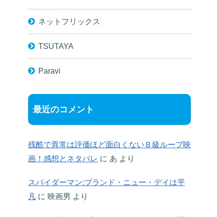
ネットフリックス
TSUTAYA
Paravi
最近のコメント
残酷で異常は評価ほど面白くないＢ級ループ映
画！感想とネタバレ
に
あ
より
スパイダーマン:ブランド・ニュー・デイは平
凡
に
映画男
より