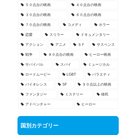
５０点台の映画
４０点台の映画
３０点台の映画
６０点台の映画
７０点台の映画
コメディ
ホラー
恋愛
スリラー
ドキュメンタリー
アクション
アニメ
ＳＦ
サスペンス
戦争
８０点台の映画
ヒーロー映画
サバイバル
スパイ
ミュージカル
ロードムービー
LGBT
バラエティ
バイオレンス
SF
９０点以上の映画
ファンタジー
ミステリー
移民
アドベンチャー
ヒーロー
国別カテゴリー