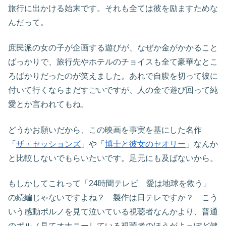
旅行に出かける始末です。それも全ては彼を励ますためな
んだって。
庶民派の女の子が企画する遊びが、なぜか金がかかること
ばっかりで、旅行先やホテルのチョイスも全て豪華なとこ
ろばかりだったのが笑えました。あれで自腹を切って彼に
付いて行くならまだすごいですが、人の金で遊び回って純
愛とか言われてもね。
どうかお願いだから、この映画を事実を基にした名作
「
ザ・セッションズ
」や「
博士と彼女のセオリー
」なんか
と比較しないでもらいたいです。足元にも及ばないから。
もしかしてこれって「24時間テレビ 愛は地球を救う」
の続編じゃないですよね？ 製作は日テレですか？ こう
いう感動ポルノを見て泣いている視聴者なんかより、普通
のポルノ見てオナニーしている視聴者のほうがよっぽど健