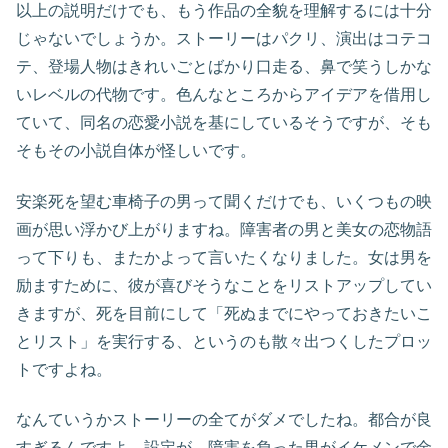
以上の説明だけでも、もう作品の全貌を理解するには十分
じゃないでしょうか。ストーリーはパクリ、演出はコテコ
テ、登場人物はきれいごとばかり口走る、鼻で笑うしかな
いレベルの代物です。色んなところからアイデアを借用し
ていて、同名の恋愛小説を基にしているそうですが、そも
そもその小説自体が怪しいです。
安楽死を望む車椅子の男って聞くだけでも、いくつもの映
画が思い浮かび上がりますね。障害者の男と美女の恋物語
って下りも、またかよって言いたくなりました。女は男を
励ますために、彼が喜びそうなことをリストアップしてい
きますが、死を目前にして「死ぬまでにやっておきたいこ
とリスト」を実行する、というのも散々出つくしたプロッ
トですよね。
なんていうかストーリーの全てがダメでしたね。都合が良
すぎるんですよ、設定が。障害を負った男がイケメンで金