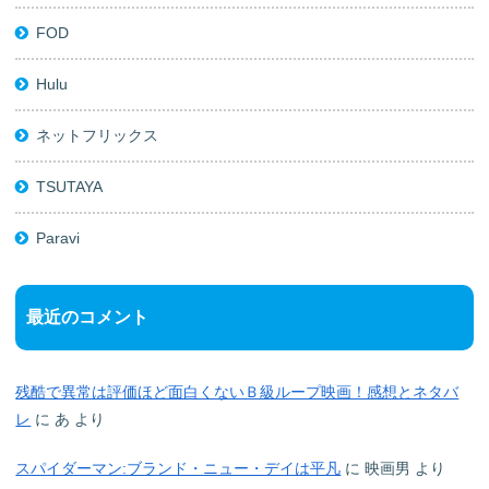
FOD
Hulu
ネットフリックス
TSUTAYA
Paravi
最近のコメント
残酷で異常は評価ほど面白くないＢ級ループ映画！感想とネタバ
レ
に
あ
より
スパイダーマン:ブランド・ニュー・デイは平凡
に
映画男
より