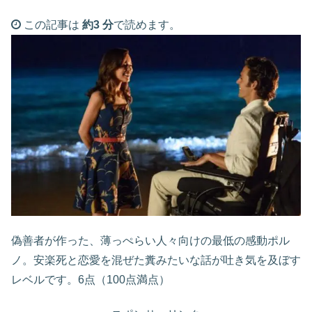
この記事は
約3 分
で読めます。
偽善者が作った、薄っぺらい人々向けの最低の感動ポル
ノ。安楽死と恋愛を混ぜた糞みたいな話が吐き気を及ぼす
レベルです。6点（100点満点）