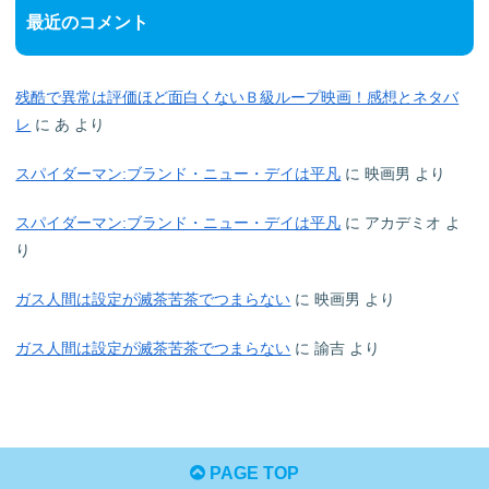
最近のコメント
残酷で異常は評価ほど面白くないＢ級ループ映画！感想とネタバ
レ
に
あ
より
スパイダーマン:ブランド・ニュー・デイは平凡
に
映画男
より
スパイダーマン:ブランド・ニュー・デイは平凡
に
アカデミオ
よ
り
ガス人間は設定が滅茶苦茶でつまらない
に
映画男
より
ガス人間は設定が滅茶苦茶でつまらない
に
諭吉
より
PAGE TOP