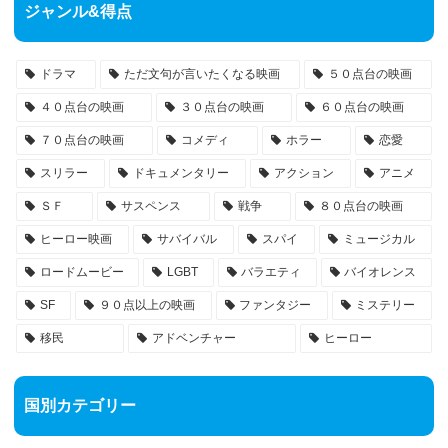
ジャンル&得点
ドラマ
ただ文句が言いたくなる映画
５０点台の映画
４０点台の映画
３０点台の映画
６０点台の映画
７０点台の映画
コメディ
ホラー
恋愛
スリラー
ドキュメンタリー
アクション
アニメ
ＳＦ
サスペンス
戦争
８０点台の映画
ヒーロー映画
サバイバル
スパイ
ミュージカル
ロードムービー
LGBT
バラエティ
バイオレンス
SF
９０点以上の映画
ファンタジー
ミステリー
移民
アドベンチャー
ヒーロー
国別カテゴリー