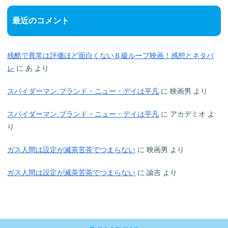
最近のコメント
残酷で異常は評価ほど面白くないＢ級ループ映画！感想とネタバ
レ
に
あ
より
スパイダーマン:ブランド・ニュー・デイは平凡
に
映画男
より
スパイダーマン:ブランド・ニュー・デイは平凡
に
アカデミオ
よ
り
ガス人間は設定が滅茶苦茶でつまらない
に
映画男
より
ガス人間は設定が滅茶苦茶でつまらない
に
諭吉
より