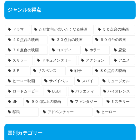
ジャンル&得点
ドラマ
ただ文句が言いたくなる映画
５０点台の映画
４０点台の映画
３０点台の映画
６０点台の映画
７０点台の映画
コメディ
ホラー
恋愛
スリラー
ドキュメンタリー
アクション
アニメ
ＳＦ
サスペンス
戦争
８０点台の映画
ヒーロー映画
サバイバル
スパイ
ミュージカル
ロードムービー
LGBT
バラエティ
バイオレンス
SF
９０点以上の映画
ファンタジー
ミステリー
移民
アドベンチャー
ヒーロー
国別カテゴリー