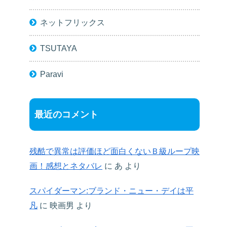
ネットフリックス
TSUTAYA
Paravi
最近のコメント
残酷で異常は評価ほど面白くないＢ級ループ映
画！感想とネタバレ
に
あ
より
スパイダーマン:ブランド・ニュー・デイは平
凡
に
映画男
より