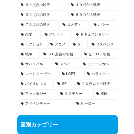
５０点台の映画
４０点台の映画
３０点台の映画
６０点台の映画
７０点台の映画
コメディ
ホラー
恋愛
スリラー
ドキュメンタリー
アクション
アニメ
ＳＦ
サスペンス
戦争
８０点台の映画
ヒーロー映画
サバイバル
スパイ
ミュージカル
ロードムービー
LGBT
バラエティ
バイオレンス
SF
９０点以上の映画
ファンタジー
ミステリー
移民
アドベンチャー
ヒーロー
国別カテゴリー