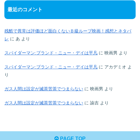
最近のコメント
残酷で異常は評価ほど面白くないＢ級ループ映画！感想とネタバ
レ
に
あ
より
スパイダーマン:ブランド・ニュー・デイは平凡
に
映画男
より
スパイダーマン:ブランド・ニュー・デイは平凡
に
アカデミオ
よ
り
ガス人間は設定が滅茶苦茶でつまらない
に
映画男
より
ガス人間は設定が滅茶苦茶でつまらない
に
諭吉
より
PAGE TOP