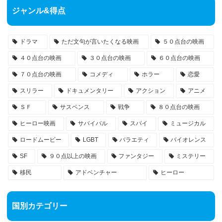
ジャンル&得点
ドラマ
ただ文句が言いたくなる映画
５０点台の映画
４０点台の映画
３０点台の映画
６０点台の映画
７０点台の映画
コメディ
ホラー
恋愛
スリラー
ドキュメンタリー
アクション
アニメ
ＳＦ
サスペンス
戦争
８０点台の映画
ヒーロー映画
サバイバル
スパイ
ミュージカル
ロードムービー
LGBT
バラエティ
バイオレンス
SF
９０点以上の映画
ファンタジー
ミステリー
移民
アドベンチャー
ヒーロー
国別カテゴリー