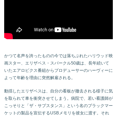
かつて名声を誇ったものの今では落ちぶれたハリウッド映
画スター、エリザベス・スパークル50歳は、長年続いて
いたエアロビクス番組からプロデューサーのハーヴィーに
よって年齢を理由に突然解雇される。
動揺したエリザベスは、自分の看板が撤去される様子に気
を取られて車を衝突させてしまう。病院で、若い看護師が
こっそりと「ザ・サブスタンス」という名のブラックマー
ケットの製品を宣伝するUSBメモリを彼女に渡す。それ