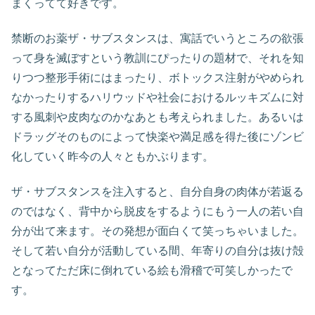
まくってて好きです。
禁断のお薬ザ・サブスタンスは、寓話でいうところの欲張
って身を滅ぼすという教訓にぴったりの題材で、それを知
りつつ整形手術にはまったり、ボトックス注射がやめられ
なかったりするハリウッドや社会におけるルッキズムに対
する風刺や皮肉なのかなあとも考えられました。あるいは
ドラッグそのものによって快楽や満足感を得た後にゾンビ
化していく昨今の人々ともかぶります。
ザ・サブスタンスを注入すると、自分自身の肉体が若返る
のではなく、背中から脱皮をするようにもう一人の若い自
分が出て来ます。その発想が面白くて笑っちゃいました。
そして若い自分が活動している間、年寄りの自分は抜け殻
となってただ床に倒れている絵も滑稽で可笑しかったで
す。