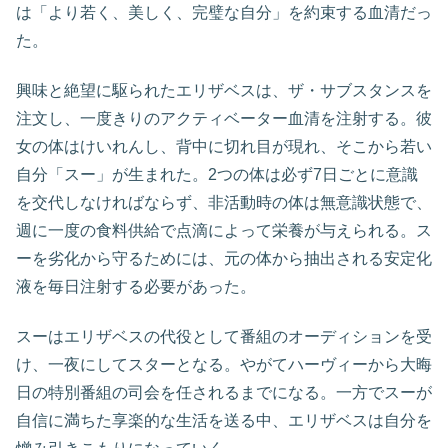
は「より若く、美しく、完璧な自分」を約束する血清だっ
た。
興味と絶望に駆られたエリザベスは、ザ・サブスタンスを
注文し、一度きりのアクティベーター血清を注射する。彼
女の体はけいれんし、背中に切れ目が現れ、そこから若い
自分「スー」が生まれた。2つの体は必ず7日ごとに意識
を交代しなければならず、非活動時の体は無意識状態で、
週に一度の食料供給で点滴によって栄養が与えられる。ス
ーを劣化から守るためには、元の体から抽出される安定化
液を毎日注射する必要があった。
スーはエリザベスの代役として番組のオーディションを受
け、一夜にしてスターとなる。やがてハーヴィーから大晦
日の特別番組の司会を任されるまでになる。一方でスーが
自信に満ちた享楽的な生活を送る中、エリザベスは自分を