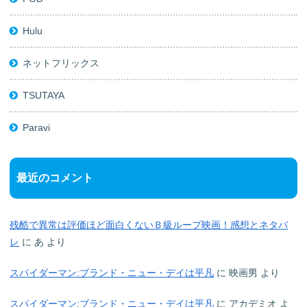
Hulu
ネットフリックス
TSUTAYA
Paravi
最近のコメント
残酷で異常は評価ほど面白くないＢ級ループ映画！感想とネタバ
レ
に
あ
より
スパイダーマン:ブランド・ニュー・デイは平凡
に
映画男
より
スパイダーマン:ブランド・ニュー・デイは平凡
に
アカデミオ
よ