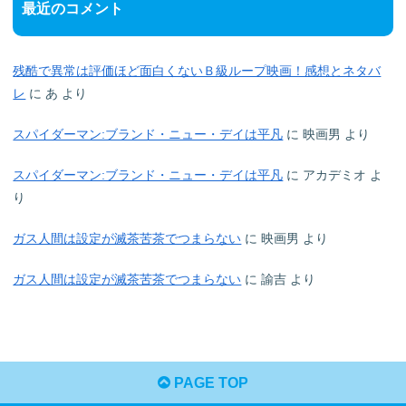
最近のコメント
残酷で異常は評価ほど面白くないＢ級ループ映画！感想とネタバ
レ
に
あ
より
スパイダーマン:ブランド・ニュー・デイは平凡
に
映画男
より
スパイダーマン:ブランド・ニュー・デイは平凡
に
アカデミオ
よ
り
ガス人間は設定が滅茶苦茶でつまらない
に
映画男
より
ガス人間は設定が滅茶苦茶でつまらない
に
諭吉
より
PAGE TOP