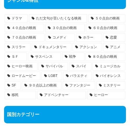
ジャンル&得点
ドラマ
ただ文句が言いたくなる映画
５０点台の映画
４０点台の映画
３０点台の映画
６０点台の映画
７０点台の映画
コメディ
ホラー
恋愛
スリラー
ドキュメンタリー
アクション
アニメ
ＳＦ
サスペンス
戦争
８０点台の映画
ヒーロー映画
サバイバル
スパイ
ミュージカル
ロードムービー
LGBT
バラエティ
バイオレンス
SF
９０点以上の映画
ファンタジー
ミステリー
移民
アドベンチャー
ヒーロー
国別カテゴリー