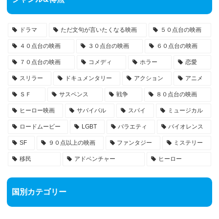
ドラマ
ただ文句が言いたくなる映画
５０点台の映画
４０点台の映画
３０点台の映画
６０点台の映画
７０点台の映画
コメディ
ホラー
恋愛
スリラー
ドキュメンタリー
アクション
アニメ
ＳＦ
サスペンス
戦争
８０点台の映画
ヒーロー映画
サバイバル
スパイ
ミュージカル
ロードムービー
LGBT
バラエティ
バイオレンス
SF
９０点以上の映画
ファンタジー
ミステリー
移民
アドベンチャー
ヒーロー
国別カテゴリー