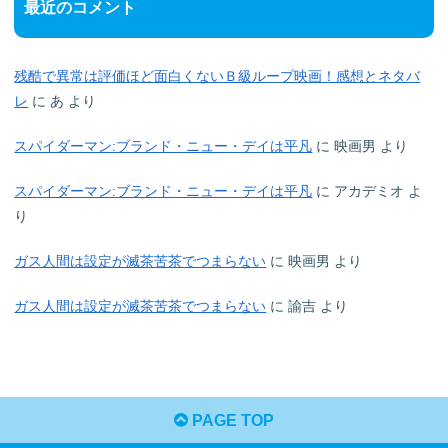
最近のコメント
残酷で異常は評価ほど面白くないＢ級ループ映画！感想とネタバ
レ
に
あ
より
スパイダーマン:ブランド・ニュー・デイは平凡
に
映画男
より
スパイダーマン:ブランド・ニュー・デイは平凡
に
アカデミオ
よ
り
ガス人間は設定が滅茶苦茶でつまらない
に
映画男
より
ガス人間は設定が滅茶苦茶でつまらない
に
諭吉
より
PAGE TOP