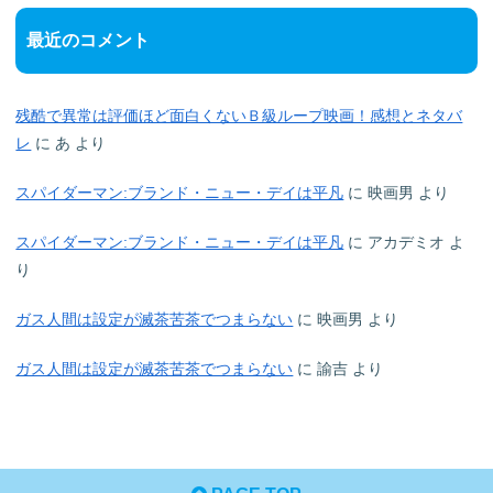
最近のコメント
残酷で異常は評価ほど面白くないＢ級ループ映画！感想とネタバ
レ
に
あ
より
スパイダーマン:ブランド・ニュー・デイは平凡
に
映画男
より
スパイダーマン:ブランド・ニュー・デイは平凡
に
アカデミオ
よ
り
ガス人間は設定が滅茶苦茶でつまらない
に
映画男
より
ガス人間は設定が滅茶苦茶でつまらない
に
諭吉
より