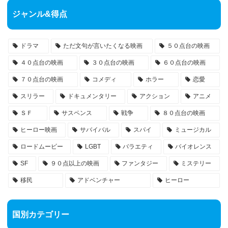
ジャンル&得点
ドラマ
ただ文句が言いたくなる映画
５０点台の映画
４０点台の映画
３０点台の映画
６０点台の映画
７０点台の映画
コメディ
ホラー
恋愛
スリラー
ドキュメンタリー
アクション
アニメ
ＳＦ
サスペンス
戦争
８０点台の映画
ヒーロー映画
サバイバル
スパイ
ミュージカル
ロードムービー
LGBT
バラエティ
バイオレンス
SF
９０点以上の映画
ファンタジー
ミステリー
移民
アドベンチャー
ヒーロー
国別カテゴリー