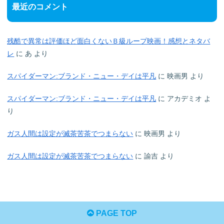
最近のコメント
残酷で異常は評価ほど面白くないＢ級ループ映画！感想とネタバ
レ
に
あ
より
スパイダーマン:ブランド・ニュー・デイは平凡
に
映画男
より
スパイダーマン:ブランド・ニュー・デイは平凡
に
アカデミオ
よ
り
ガス人間は設定が滅茶苦茶でつまらない
に
映画男
より
ガス人間は設定が滅茶苦茶でつまらない
に
諭吉
より
PAGE TOP