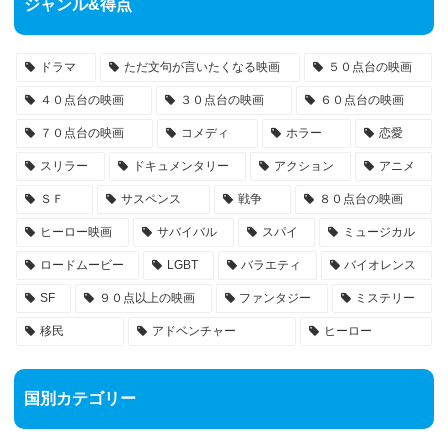
ジャンル&得点
ドラマ
ただ文句が言いたくなる映画
５０点台の映画
４０点台の映画
３０点台の映画
６０点台の映画
７０点台の映画
コメディ
ホラー
恋愛
スリラー
ドキュメンタリー
アクション
アニメ
ＳＦ
サスペンス
戦争
８０点台の映画
ヒーロー映画
サバイバル
スパイ
ミュージカル
ロードムービー
LGBT
バラエティ
バイオレンス
SF
９０点以上の映画
ファンタジー
ミステリー
移民
アドベンチャー
ヒーロー
国別カテゴリー